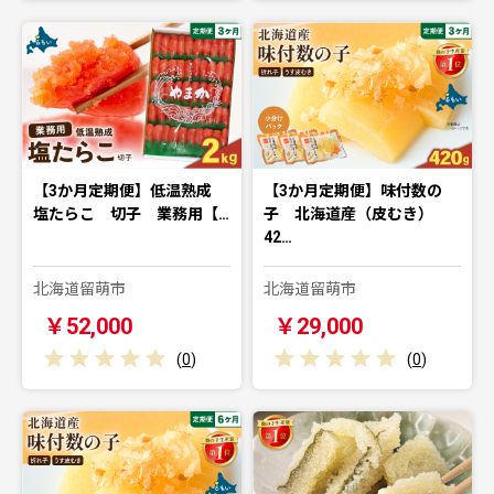
【3か月定期便】低温熟成
【3か月定期便】味付数の
塩たらこ 切子 業務用【…
子 北海道産（皮むき）
42…
北海道留萌市
北海道留萌市
￥52,000
￥29,000
(
0
)
(
0
)