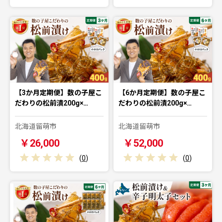
【3か月定期便】数の子屋こ
【6か月定期便】数の子屋こ
だわりの松前漬200g×…
だわりの松前漬200g×…
北海道留萌市
北海道留萌市
￥26,000
￥52,000
(
0
)
(
0
)