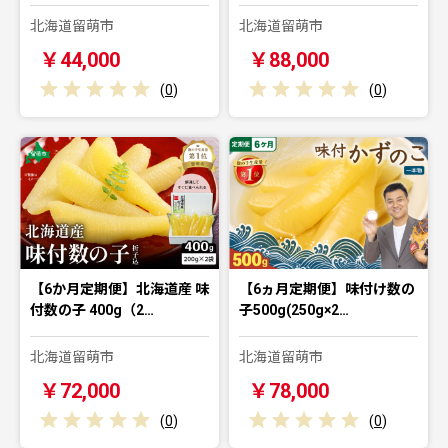
北海道留萌市
北海道留萌市
￥44,000
￥88,000
(
0
)
(
0
)
【6か月定期便】北海道産 味
【6ヵ月定期便】味付け数の
付数の子 400g（2…
子500g(250g×2…
北海道留萌市
北海道留萌市
￥72,000
￥78,000
(
0
)
(
0
)