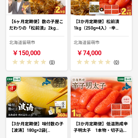
【6ヶ月定期便】数の子屋こ
【3か月定期便】松前漬
だわりの「松前漬」2kg…
1kg（250g×4入）･辛…
北海道留萌市
北海道留萌市
￥150,000
￥74,000
(
0
)
(
0
)
【3か月定期便】味付数の子
【3か月定期便】低温熟成辛
【波涛】180g×2袋(…
子明太子 1本物・切子込…