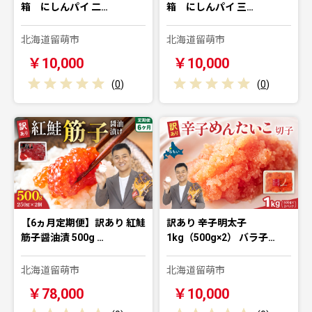
箱 にしんパイ 二…
箱 にしんパイ 三…
北海道留萌市
北海道留萌市
￥10,000
￥10,000
(
0
)
(
0
)
【6ヵ月定期便】訳あり 紅鮭
訳あり 辛子明太子
筋子醤油漬 500g …
1kg（500g×2） バラ子…
北海道留萌市
北海道留萌市
￥78,000
￥10,000