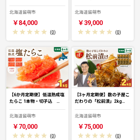
北海道留萌市
北海道留萌市
￥84,000
￥39,000
(
0
)
(
0
)
【6か月定期便】低温熟成塩
【3ヶ月定期便】数の子屋こ
たらこ 1本物・切子込 …
だわりの「松前漬」2kg…
北海道留萌市
北海道留萌市
￥70,000
￥75,000
(
0
)
(
0
)