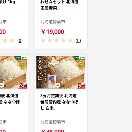
け 1kg
わせＡセット 北海道
国産野菜…
萌市
北海道留萌市
00
￥19,000
(
0
)
(
0
)
便 北海道
3ヵ月定期便 北海道
産 ななつぼ
留萌管内産 ななつぼ
し 白米…
萌市
北海道留萌市
00
￥48,000