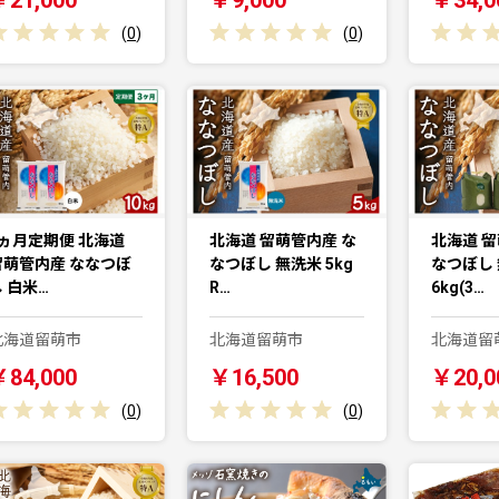
(
0
)
(
0
)
3ヵ月定期便 北海道
北海道 留萌管内産 な
北海道 留
留萌管内産 ななつぼ
なつぼし 無洗米 5kg
なつぼし
 白米…
R…
6kg(3…
北海道留萌市
北海道留萌市
北海道留
￥84,000
￥16,500
￥20,0
(
0
)
(
0
)