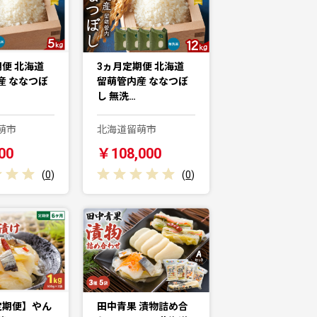
便 北海道
3ヵ月定期便 北海道
産 ななつぼ
留萌管内産 ななつぼ
し 無洗…
萌市
北海道留萌市
00
￥108,000
(
0
)
(
0
)
定期便】やん
田中青果 漬物詰め合