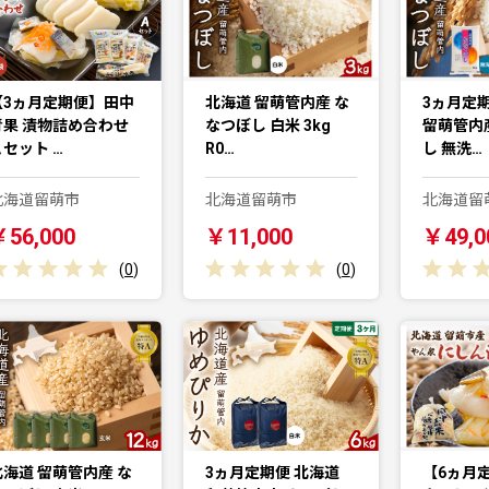
【3ヵ月定期便】田中
北海道 留萌管内産 な
3ヵ月定期
青果 漬物詰め合わせ
なつぼし 白米 3kg
留萌管内
Ａセット …
R0…
し 無洗…
北海道留萌市
北海道留萌市
北海道留
￥56,000
￥11,000
￥49,0
(
0
)
(
0
)
北海道 留萌管内産 な
3ヵ月定期便 北海道
【6ヵ月