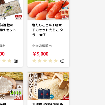
前漬 数の
塩たらこと辛子明太
漬け セット
子のセット たらこ タ
…
ラコ 辛子…
萌市
北海道留萌市
00
￥9,000
(
0
)
(
0
)
 米粉
北海道 留萌管内産 ゆ