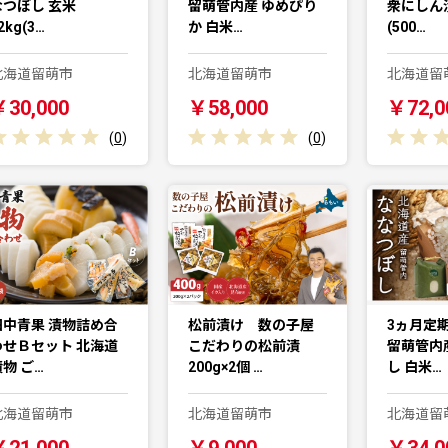
なつぼし 玄米
留萌管内産 ゆめぴり
衆にしん漬
2kg(3…
か 白米…
(500…
北海道留萌市
北海道留萌市
北海道留
￥30,000
￥58,000
￥72,0
(
0
)
(
0
)
田中青果 漬物詰め合
松前漬け 数の子屋
3ヵ月定期
わせＢセット 北海道
こだわりの松前漬
留萌管内
物 ご…
200g×2個 …
し 白米…
北海道留萌市
北海道留萌市
北海道留
￥21,000
￥9,000
￥34,0