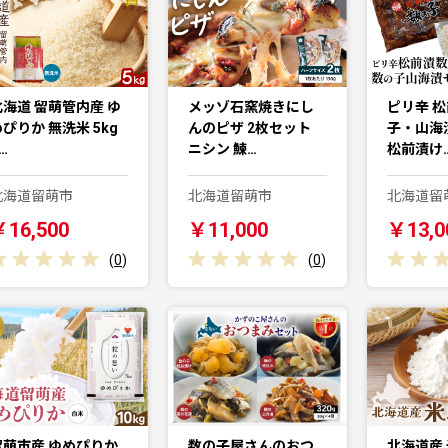
北海道 留萌管内産 ゆ
メッゾ石窯焼きにし
ピリ辛 松
ぴりか 無洗米 5kg
んのピザ 2枚セット
子・山海
…
ニシン 鰊…
松前漬け
北海道留萌市
北海道留萌市
北海道留
￥16,500
￥11,000
￥13,0
(
0
)
(
0
)
留萌市産 ゆめぴりか
数の子屋さんのおつ
北海道産