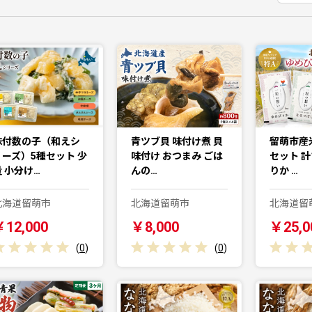
味付数の子（和えシ
青ツブ貝 味付け煮 貝
留萌市産
リーズ）5種セット 少
味付け おつまみ ごは
セット 計
量 小分け…
んの…
りか …
北海道留萌市
北海道留萌市
北海道留
￥12,000
￥8,000
￥25,0
(
0
)
(
0
)