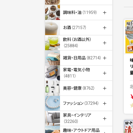
調味料・油
（11959）
お酒
（27157）
飲料（お酒以外）
（25884）
雑貨・日用品
（82714）
家電・電気小物
（4811）
美容・健康
（8762）
ファッション
（37294）
家具・インテリア
（32260）
趣味・アウトドア用品