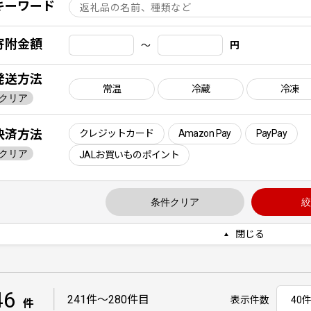
キーワード
寄附金額
〜
円
発送方法
常温
冷蔵
冷凍
クリア
決済方法
クレジットカード
Amazon Pay
PayPay
クリア
JALお買いものポイント
条件クリア
絞
閉じる
46
｜
241件〜280件目
表示件数
件