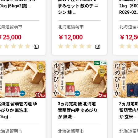
0kg (5kg×2袋) …
まみセット 数の子 ニ
2kg（50
シン 鰊 …
R029-02
北海道留萌市
北海道留萌市
北海道留
￥25,000
￥12,000
￥12,5
(
0
)
(
0
)
北海道 留萌管内産 ゆ
3ヵ月定期便 北海道
3ヵ月定期
めぴりか 無洗米
留萌管内産 ゆめぴり
留萌管内
0kg(…
か 無洗…
か 玄米…
北海道留萌市
北海道留萌市
北海道留