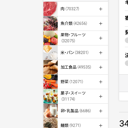
肉
（70327）
魚介類
（42656）
果物・フルーツ
（32075）
米・パン
（38201）
加工食品
（49535）
野菜
（12071）
菓子・スイーツ
（31174）
卵・乳製品
（6686）
3
麺類
（9271）