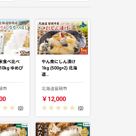
米食べ比べ
やん衆にしん漬け
10kg ゆめぴ
1kg (500g×2) 北海
道…
萌市
北海道留萌市
00
￥12,000
(
0
)
(
0
)