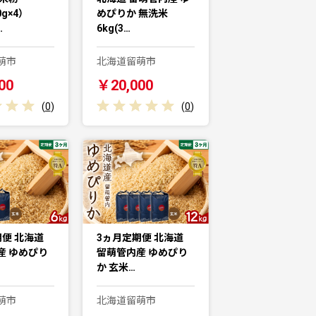
0g×4）
めぴりか 無洗米
…
6kg(3…
萌市
北海道留萌市
00
￥20,000
(
0
)
(
0
)
便 北海道
3ヵ月定期便 北海道
産 ゆめぴり
留萌管内産 ゆめぴり
か 玄米…
萌市
北海道留萌市