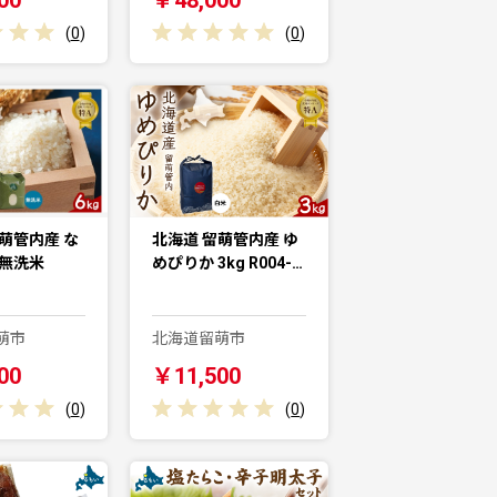
(
0
)
(
0
)
萌管内産 な
北海道 留萌管内産 ゆ
 無洗米
めぴりか 3kg R004-…
萌市
北海道留萌市
00
￥11,500
(
0
)
(
0
)