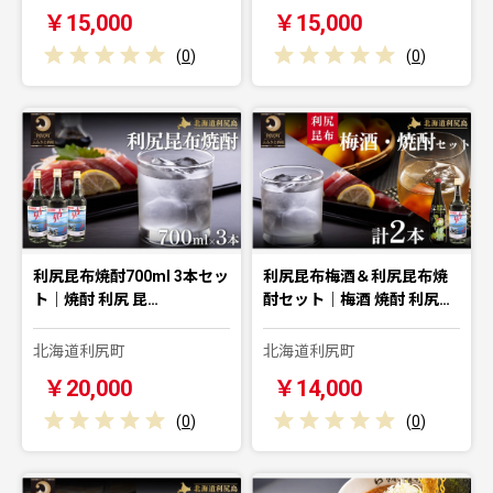
￥15,000
￥15,000
(
0
)
(
0
)
利尻昆布焼酎700ml 3本セッ
利尻昆布梅酒＆利尻昆布焼
ト｜焼酎 利尻 昆…
酎セット｜梅酒 焼酎 利尻…
北海道利尻町
北海道利尻町
￥20,000
￥14,000
(
0
)
(
0
)