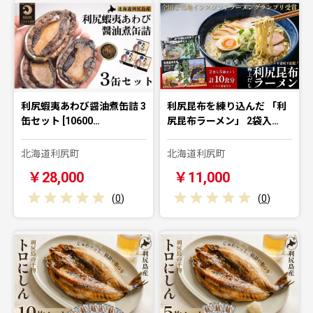
利尻蝦夷あわび醤油煮缶詰 3
利尻昆布を練り込んだ 「利
缶セット [10600…
尻昆布ラーメン」 2袋入…
北海道利尻町
北海道利尻町
￥28,000
￥11,000
(
0
)
(
0
)