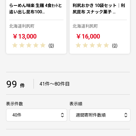
らーめん味楽 生麺 4食ｾｯﾄと
利尻おかき 10袋セット｜利
追い出し昆布100…
尻昆布 スナック菓子 …
北海道利尻町
北海道利尻町
￥13,000
￥16,000
(
0
)
(
0
)
99
｜
41件～80件目
件
表示件数
表示順