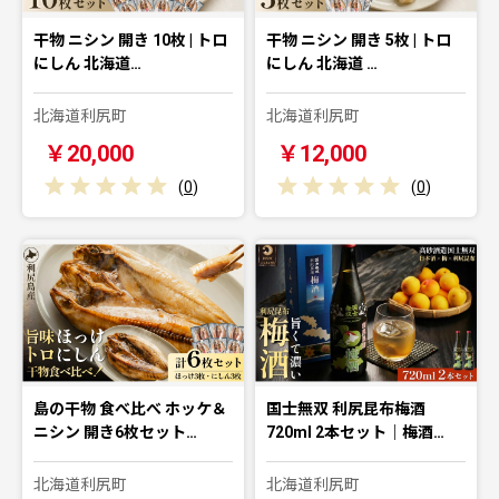
干物 ニシン 開き 10枚 | トロ
干物 ニシン 開き 5枚 | トロ
にしん 北海道…
にしん 北海道 …
北海道利尻町
北海道利尻町
￥20,000
￥12,000
(
0
)
(
0
)
島の干物 食べ比べ ホッケ＆
国士無双 利尻昆布梅酒
ニシン 開き6枚セット…
720ml 2本セット｜梅酒…
北海道利尻町
北海道利尻町