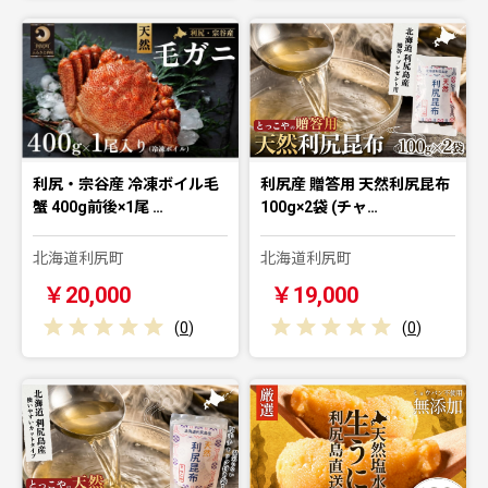
利尻・宗谷産 冷凍ボイル毛
利尻産 贈答用 天然利尻昆布
蟹 400g前後×1尾 …
100g×2袋 (チャ…
北海道利尻町
北海道利尻町
￥20,000
￥19,000
(
0
)
(
0
)