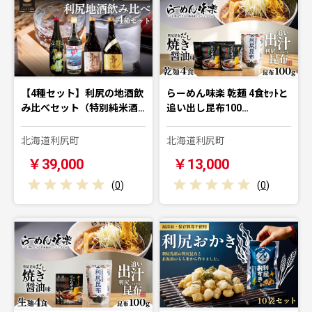
【4種セット】利尻の地酒飲
らーめん味楽 乾麺 4食ｾｯﾄと
み比べセット（特別純米酒…
追い出し昆布100…
北海道利尻町
北海道利尻町
￥39,000
￥13,000
(
0
)
(
0
)