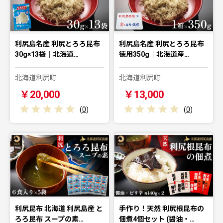
利尻島名産 利尻とろろ昆布
利尻島名産 利尻とろろ昆布
30g×13袋｜北海道…
徳用350g｜北海道産…
北海道利尻町
北海道利尻町
￥20,000
￥13,000
(
0
)
(
0
)
利尻昆布 北海道 利尻島産 と
手作り！天然 利尻根昆布の
ろろ昆布 スープの素…
佃煮4個セット (醤油・…