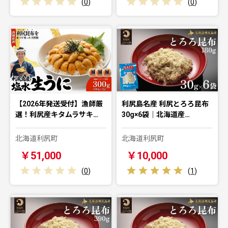
(
0
)
(
0
)
【2026年発送受付】漁師厳
利尻島名産 利尻とろろ昆布
選！利尻産キタムラサキ…
30g×6袋｜北海道産…
北海道利尻町
北海道利尻町
￥51,000
￥10,000
(
0
)
(
1
)