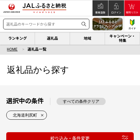
新規登録
ログイン
寄附リスト
ガイド
キャンペーン・
ランキング
返礼品
地域
特集
HOME
返礼品一覧
返礼品から探す
選択中の条件
すべての条件クリア
北海道利尻町
絞り込み・条件変更