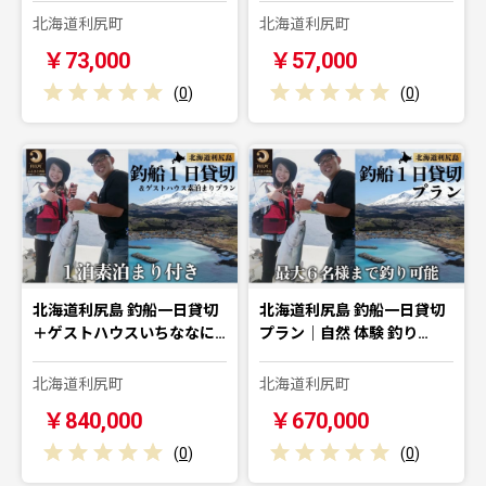
北海道利尻町
北海道利尻町
￥73,000
￥57,000
(
0
)
(
0
)
北海道利尻島 釣船一日貸切
北海道利尻島 釣船一日貸切
＋ゲストハウスいちななに…
プラン｜自然 体験 釣り…
北海道利尻町
北海道利尻町
￥840,000
￥670,000
(
0
)
(
0
)