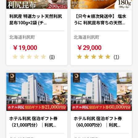
利尻産 特選カット天然利尻
【只今★順次発送中】 塩水
昆布100g×2袋 (チ…
うに 利尻昆布育ちの天然…
北海道利尻町
北海道利尻町
￥19,000
￥29,000
(
0
)
(
1
)
ホテル利尻 宿泊ギフト券
ホテル利尻 宿泊ギフト券
（21,000円分）｜利尻…
（60,000円分）｜利尻…