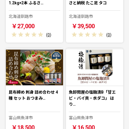
1.2kg×2本 ふるさ…
さと納税 たこ足 タコ
北海道釧路市
北海道釧路市
￥27,000
￥39,500
(
0
)
(
0
)
昆布締め 刺身 詰め合わせ 4
魚卸問屋の塩麹漬B「甘エ
種 セット おつまみ…
ビ・バイ貝・水ダコ」 は
り…
富山県魚津市
富山県魚津市
￥18,500
￥16,500