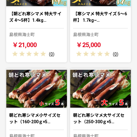
【朝どれ寒シマメ 特大サイ
【寒シマメ 特大サイズ 5～6
ズ 4～5杯】1.4kg…
杯】 1.7kg~…
島根県海士町
島根県海士町
￥21,000
￥25,000
(
0
)
(
0
)
朝どれ寒シマメ小サイズセ
朝どれ寒シマメ大サイズセ
ット（160-200ｇ×5…
ット（250-300ｇ×5…
島根県海士町
島根県海士町