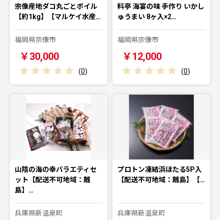
宗像産地ダコ丸ごとボイル
料亭 海宴の味 手作り いかし
【約1kg】【マルケイ水産…
ゅうまい 8ヶ入×2…
福岡県宗像市
福岡県宗像市
￥30,000
￥12,000
(
0
)
(
0
)
山陰の海の幸バラエティセ
プロトン凍結浜ほたる5P入
ット【配送不可地域：離
【配送不可地域：離島】【…
島】…
兵庫県新温泉町
兵庫県新温泉町