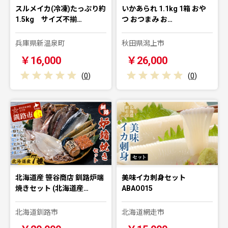
スルメイカ(冷凍)たっぷり約
いかあられ 1.1kg 1箱 おや
1.5kg サイズ不揃…
つ おつまみ お…
兵庫県新温泉町
秋田県潟上市
￥16,000
￥26,000
(
0
)
(
0
)
北海道産 笹谷商店 釧路炉端
美味イカ刺身セット
焼きセット (北海道産…
ABAO015
北海道釧路市
北海道網走市