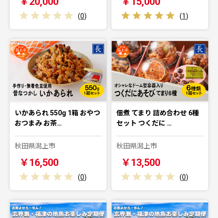
￥20,000
￥15,000
(
0
)
(
1
)
いかあられ 550g 1箱 おやつ
佃煮 てまり 詰め合わせ 6種
おつまみ お茶…
セット つくだに …
秋田県潟上市
秋田県潟上市
￥16,500
￥13,500
(
0
)
(
0
)