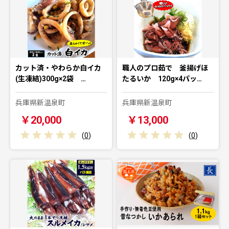
カット済・やわらか白イカ
職人のプロ茹で 釜揚げほ
(生凍結)300g×2袋 …
たるいか 120g×4パッ…
兵庫県新温泉町
兵庫県新温泉町
￥20,000
￥13,000
(
0
)
(
0
)