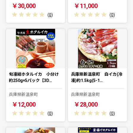
￥30,000
￥11,000
(
0
)
(
0
)
旬凍結ホタルイカ 小分け
兵庫県新温泉町 白イカ(冷
約250g×5パック【3D…
凍)約1.5kg(5-1…
兵庫県新温泉町
兵庫県新温泉町
￥12,000
￥28,000
(
0
)
(
0
)