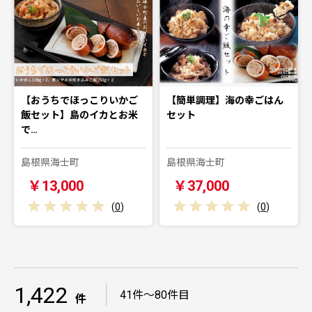
【おうちでほっこりいかご
【簡単調理】海の幸ごはん
飯セット】島のイカとお米
セット
で…
島根県海士町
島根県海士町
￥13,000
￥37,000
(
0
)
(
0
)
1,422
｜
41件～80件目
件