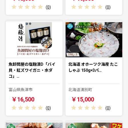
(
0
)
(
0
)
魚卸問屋の塩麹漬D「バイ
北海道 オホーツク海産 たこ
貝・紅ズワイガニ・水ダ
しゃぶ 150g×3パ…
コ」…
富山県魚津市
北海道湧別町
￥16,500
￥15,000
(
0
)
(
0
)