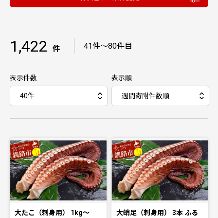
1,422
｜
41件〜80件目
件
表示件数
表示順
大たこ（刺身用） 1kg〜
大蛸足（刺身用） 3本 ふる