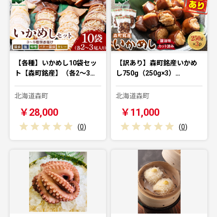
【各種】いかめし10袋セッ
【訳あり】森町銘産いかめ
ト【森町銘産】（各2～3…
し750g（250g×3）…
北海道森町
北海道森町
￥28,000
￥11,000
(
0
)
(
0
)