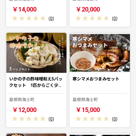
￥14,000
￥20,000
(
0
)
(
0
)
いかの子の酢味噌和え5パッ
寒シマメおつまみセット
クセット 1匹からごく少…
島根県海士町
島根県海士町
￥12,000
￥15,000
(
0
)
(
0
)