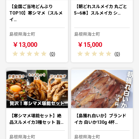
【全国ご当地どんぶり
【朝どれスルメイカ 丸ごと
TOP10】寒シマメ（スルメ
5~6本】スルメイカ シ…
イ…
島根県海士町
島根県海士町
￥13,000
￥15,000
(
0
)
(
0
)
【寒シマメ堪能セット】絶
【島獲れ白いか】ブランド
品スルメイカ3種セット 旨…
イカ 白いか130g 4杯…
島根県海士町
島根県海士町