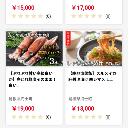
￥15,000
￥17,000
(
0
)
(
0
)
【ぷりぷり甘い高級白い
【絶品漁師飯】スルメイカ
か】島どれ鮮度そのまま！
肝醤油漬け 寒シマメ し…
白い…
島根県海士町
島根県海士町
￥19,000
￥13,000
(
0
)
(
0
)