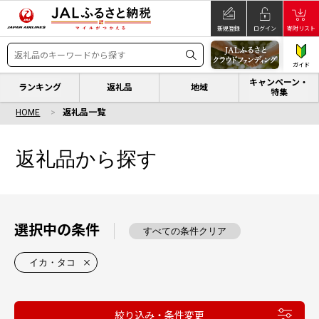
新規登録
ログイン
寄附リスト
ガイド
キャンペーン・
ランキング
返礼品
地域
特集
HOME
返礼品一覧
返礼品から探す
選択中の条件
すべての条件クリア
イカ・タコ
絞り込み・条件変更