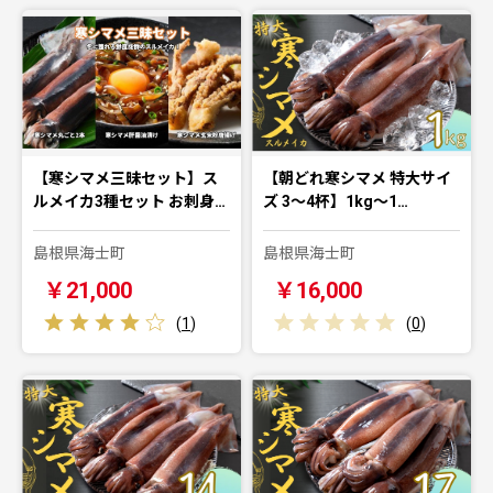
【寒シマメ三昧セット】ス
【朝どれ寒シマメ 特大サイ
ルメイカ3種セット お刺身…
ズ 3～4杯】1kg～1…
島根県海士町
島根県海士町
￥21,000
￥16,000
(
1
)
(
0
)