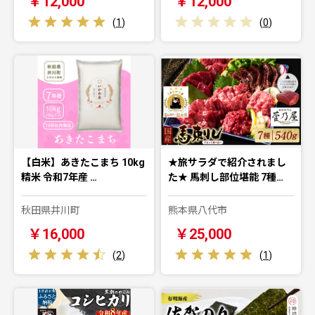
￥12,000
￥12,000
(
1
)
(
0
)
【白米】あきたこまち 10kg
★旅サラダで紹介されまし
精米 令和7年産 …
た★ 馬刺し部位堪能 7種…
秋田県井川町
熊本県八代市
￥16,000
￥25,000
(
2
)
(
1
)