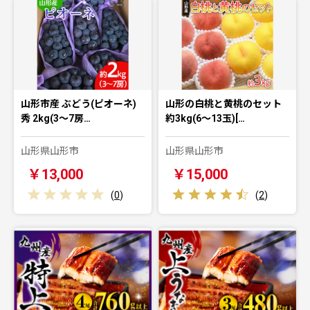
山形市産 ぶどう(ピオーネ)
山形の白桃と黄桃のセット
秀 2kg(3〜7房…
約3kg(6～13玉)[…
山形県山形市
山形県山形市
￥13,000
￥15,000
(
0
)
(
2
)