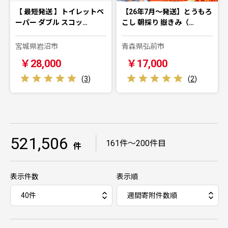
【 最短発送 】トイレットペ
【26年7月〜発送】とうもろ
ーパー ダブル スコッ…
こし 朝採り 嶽きみ（…
宮城県岩沼市
青森県弘前市
￥28,000
￥17,000
(
3
)
(
2
)
521,506
｜
161件～200件目
件
表示件数
表示順