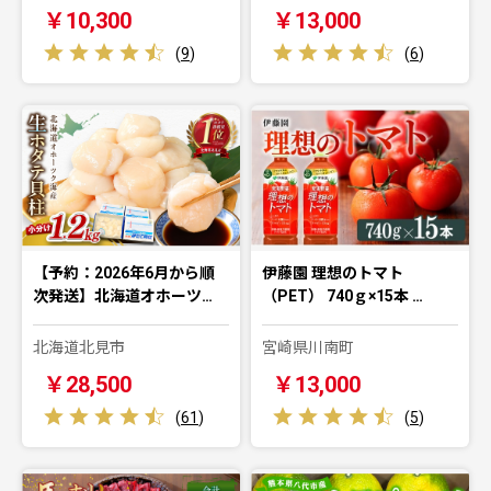
￥10,300
￥13,000
(
9
)
(
6
)
【予約：2026年6月から順
伊藤園 理想のトマト
次発送】北海道オホーツ…
（PET） 740ｇ×15本 …
北海道北見市
宮崎県川南町
￥28,500
￥13,000
(
61
)
(
5
)