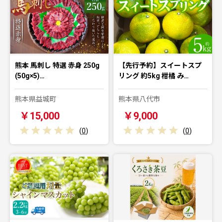
熊本 馬刺し 特選 赤身 250g
【先行予約】スイートスプ
(50g×5)…
リング 約5kg 柑橘 み…
熊本県益城町
熊本県八代市
￥15,000
￥9,000
(
0
)
(
0
)