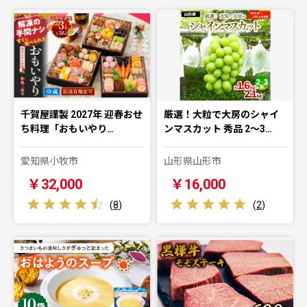
千賀屋謹製 2027年 迎春おせ
厳選！大粒で大房のシャイ
ち料理「おもいやり…
ンマスカット 秀品 2～3…
愛知県小牧市
山形県山形市
￥32,000
￥16,000
(
8
)
(
2
)