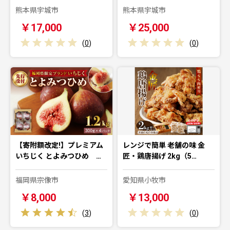
熊本県宇城市
熊本県宇城市
￥17,000
￥25,000
(
0
)
(
0
)
【寄附額改定!】プレミアム
レンジで簡単 老舗の味 金
いちじく とよみつひめ …
匠・鶏唐揚げ 2kg（5…
福岡県宗像市
愛知県小牧市
￥8,000
￥13,000
(
3
)
(
0
)