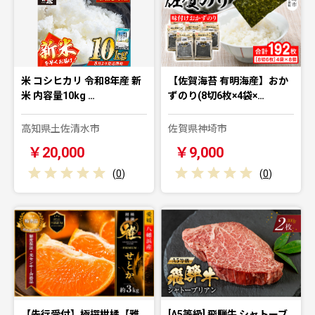
米 コシヒカリ 令和8年産 新
【佐賀海苔 有明海産】おか
米 内容量10kg …
ずのり(8切6枚×4袋×…
高知県土佐清水市
佐賀県神埼市
￥20,000
￥9,000
(
0
)
(
0
)
【先行受付】極撰柑橘【雅
[A5等級] 飛騨牛 シャトーブ