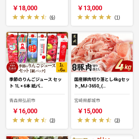
￥18,000
￥13,000
(
6
)
(
1
)
季節のりんごジュース セッ
国産豚肉切り落とし4kgセッ
ト 1L × 6本 紙パ…
ト_MJ-3650_(…
青森県弘前市
宮崎県都城市
￥16,000
￥15,000
(
3
)
(
3
)