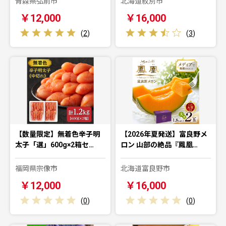
青森県弘前市
北海道紋別市
￥12,000
￥16,000
(
2
)
(
3
)
【数量限定】無着色辛子明
【2026年夏発送】富良野メ
太子「選」600g×2箱セ…
ロン 山部の絶品『鳳凰…
福岡県宗像市
北海道富良野市
￥12,000
￥16,000
(
0
)
(
0
)