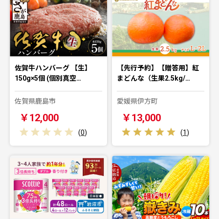
佐賀牛ハンバーグ 【生】
【先行予約】【贈答用】紅
150g×5個 (個別真空…
まどんな（生果2.5kg/…
佐賀県鹿島市
愛媛県伊方町
￥12,000
￥13,000
(
0
)
(
1
)