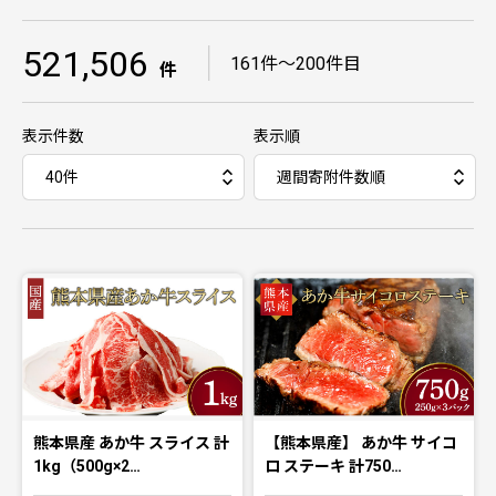
521,506
｜
161件〜200件目
件
表示件数
表示順
熊本県産 あか牛 スライス 計
【熊本県産】 あか牛 サイコ
1kg（500g×2…
ロ ステーキ 計750…