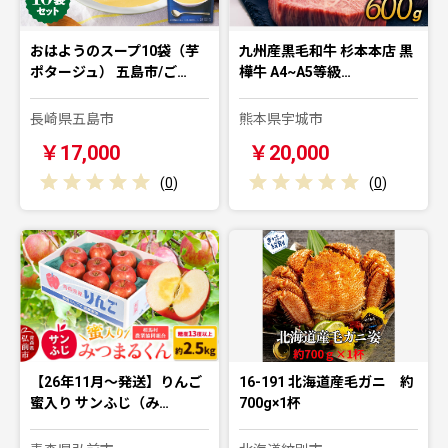
おはようのスープ10袋（芋
九州産黒毛和牛 杉本本店 黒
ポタージュ） 五島市/ご…
樺牛 A4~A5等級…
長崎県五島市
熊本県宇城市
￥17,000
￥20,000
(
0
)
(
0
)
【26年11月〜発送】りんご
16-191 北海道産毛ガニ 約
蜜入り サンふじ（み…
700g×1杯