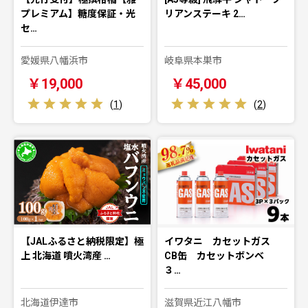
プレミアム】糖度保証・光
リアンステーキ 2…
セ…
愛媛県八幡浜市
岐阜県本巣市
￥19,000
￥45,000
(
1
)
(
2
)
【JALふるさと納税限定】極
イワタニ カセットガス
上 北海道 噴火湾産 …
CB缶 カセットボンベ
３…
北海道伊達市
滋賀県近江八幡市