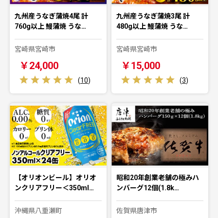
九州産うなぎ蒲焼4尾 計
九州産うなぎ蒲焼3尾 計
760g以上 鰻蒲焼 うな…
480g以上 鰻蒲焼 うな…
宮崎県宮崎市
宮崎県宮崎市
￥24,000
￥15,000
(
10
)
(
3
)
【オリオンビール】オリオ
昭和20年創業老舗の極みハ
ンクリアフリー＜350ml…
ンバーグ12個(1.8k…
沖縄県八重瀬町
佐賀県唐津市