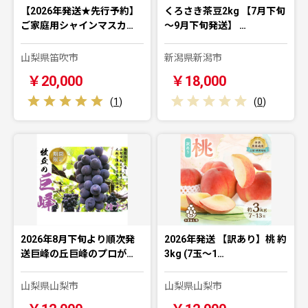
【2026年発送★先行予約】
くろさき茶豆2kg 【7月下旬
ご家庭用シャインマスカ…
～9月下旬発送】 …
山梨県笛吹市
新潟県新潟市
￥20,000
￥18,000
(
1
)
(
0
)
2026年8月下旬より順次発
2026年発送 【訳あり】桃 約
送巨峰の丘巨峰のプロが…
3kg (7玉〜1…
山梨県山梨市
山梨県山梨市