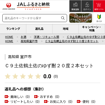
新規登録
ログイン
寄附リスト
ガイド
キャンペーン・
ランキング
返礼品
地域
特集
HOME
お酒
洋酒・リキュール類
Ｃ９土佐鶴土佐のゆず酎２０
HOME
高知県室戸市
Ｃ９土佐鶴土佐のゆず酎２０度２本セット
高知県 室戸市
Ｃ９土佐鶴土佐のゆず酎２０度２本セット
0.0
(
0
)
返礼品への感想（集計）
美味しい（0）
おすすめ（0）
リピートしたい（0）
お気に入り（0）
便利（0）