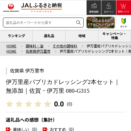
新規登録
ログイン
寄附リスト
ガイド
キャンペーン・
ランキング
返礼品
地域
特集
HOME
調味料・油
その他の調味料
伊万里産パプリカドレッシ
HOME
佐賀県伊万里市
伊万里産パプリカドレッシング2本セット｜
佐賀県 伊万里市
伊万里産パプリカドレッシング2本セット｜
無添加｜佐賀・伊万里 080-G315
0.0
(
0
)
返礼品への感想（集計）
美味しい（0）
おすすめ（0）