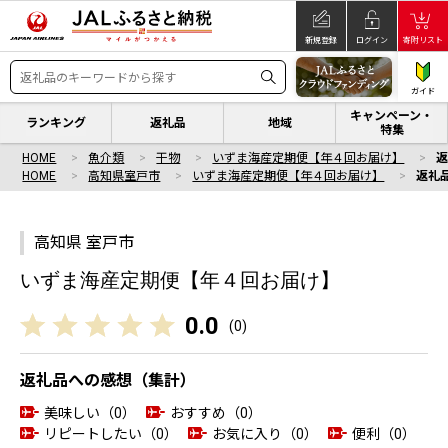
新規登録
ログイン
寄附リスト
ガイド
キャンペーン・
ランキング
返礼品
地域
特集
HOME
魚介類
干物
いずま海産定期便【年４回お届け】
HOME
高知県室戸市
いずま海産定期便【年４回お届け】
返礼
高知県 室戸市
いずま海産定期便【年４回お届け】
0.0
(
0
)
返礼品への感想（集計）
美味しい（0）
おすすめ（0）
リピートしたい（0）
お気に入り（0）
便利（0）