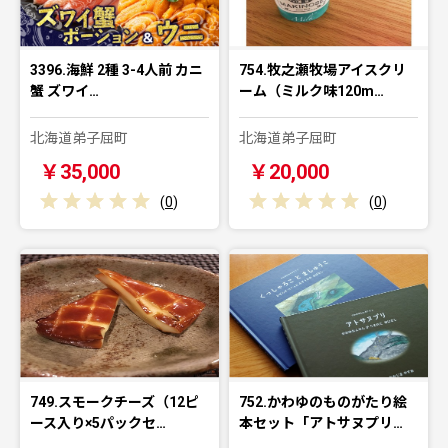
3396.海鮮 2種 3-4人前 カニ
754.牧之瀬牧場アイスクリ
蟹 ズワイ…
ーム（ミルク味120m…
北海道弟子屈町
北海道弟子屈町
￥35,000
￥20,000
(
0
)
(
0
)
749.スモークチーズ（12ピ
752.かわゆのものがたり絵
ース入り×5パックセ…
本セット「アトサヌプリ…