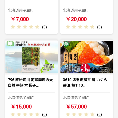
北海道弟子屈町
北海道弟子屈町
￥7,000
￥20,000
(
0
)
(
0
)
796.原始河川 阿寒摩周の大
3610. 3種 海鮮丼 鱒 いくら
自然 書籍 本 冊子…
醤油漬け 10…
北海道弟子屈町
北海道弟子屈町
￥15,000
￥57,000
(
0
)
(
0
)