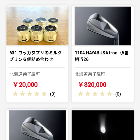
631.ワッカヌプリのミルク
1104.HAYABUSA Iron（5番
プリン６個詰め合わせ
相当26…
北海道弟子屈町
北海道弟子屈町
￥20,000
￥820,000
(
0
)
(
0
)