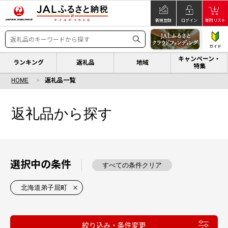
新規登録
ログイン
寄附リスト
ガイド
キャンペーン・
ランキング
返礼品
地域
特集
HOME
返礼品一覧
返礼品から探す
選択中の条件
すべての条件クリア
北海道弟子屈町
絞り込み・条件変更