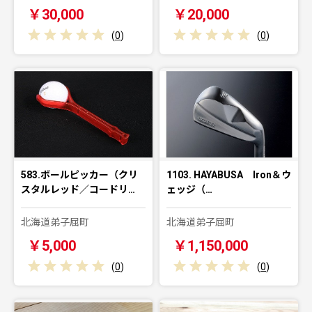
￥30,000
￥20,000
(
0
)
(
0
)
583.ボールピッカー（クリ
1103. HAYABUSA Iron＆ウ
スタルレッド／コードリ…
ェッジ（…
北海道弟子屈町
北海道弟子屈町
￥5,000
￥1,150,000
(
0
)
(
0
)