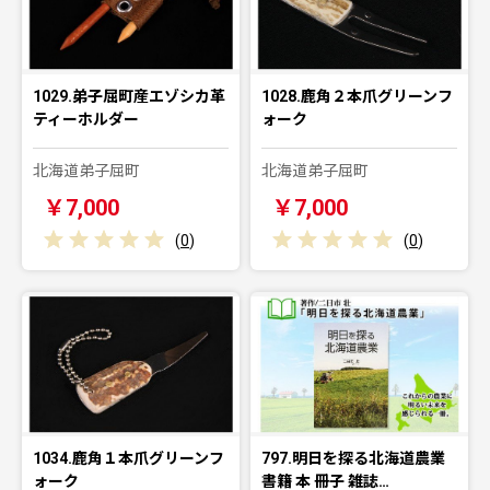
1029.弟子屈町産エゾシカ革
1028.鹿角２本爪グリーンフ
ティーホルダー
ォーク
北海道弟子屈町
北海道弟子屈町
￥7,000
￥7,000
(
0
)
(
0
)
1034.鹿角１本爪グリーンフ
797.明日を探る北海道農業
ォーク
書籍 本 冊子 雑誌…