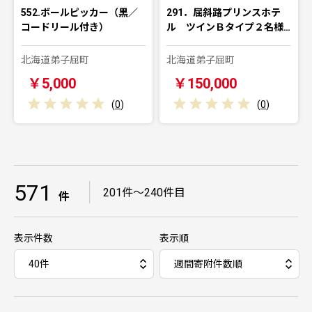
552.ボールピッカー（黒／
291．屈斜路プリンスホテ
コードリール付き）
ル ツインＢタイプ２名様…
北海道弟子屈町
北海道弟子屈町
￥5,000
￥150,000
(
0
)
(
0
)
571
｜
201件～240件目
件
表示件数
表示順