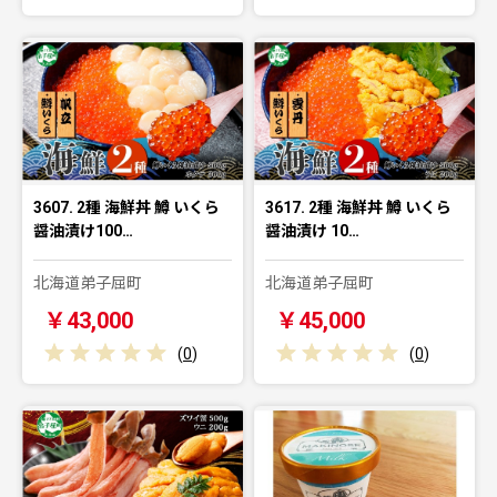
3607. 2種 海鮮丼 鱒 いくら
3617. 2種 海鮮丼 鱒 いくら
醤油漬け100…
醤油漬け 10…
北海道弟子屈町
北海道弟子屈町
￥43,000
￥45,000
(
0
)
(
0
)