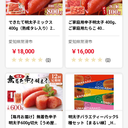
できたて明太子ミックス
ご家庭用辛子明太子 400g、
400g（熟成タレ入り）2…
ご家庭用たらこ 40…
愛知県常滑市
愛知県常滑市
￥18,000
￥16,000
(
0
)
(
0
)
【毎月お届け】無着色辛子
明太子バラエティーパック5
明太子600g切大【うめ屋…
種セット【まるい縁】_H…