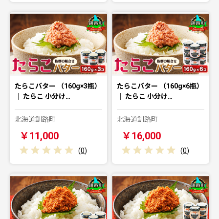
たらこバター （160g×3瓶）
たらこバター （160g×6瓶）
｜ たらこ 小分け…
｜ たらこ 小分け…
北海道釧路町
北海道釧路町
￥11,000
￥16,000
(
0
)
(
0
)