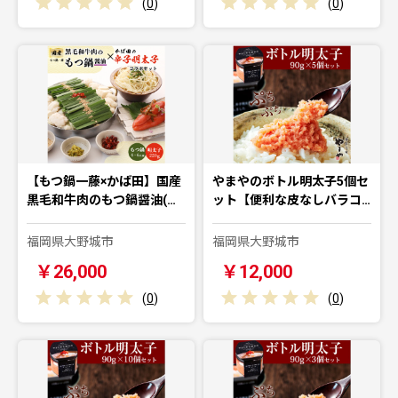
(
0
)
(
0
)
【もつ鍋一藤×かば田】国産
やまやのボトル明太子5個セ
黒毛和牛肉のもつ鍋醤油(…
ット【便利な皮なしバラコ…
福岡県大野城市
福岡県大野城市
￥26,000
￥12,000
(
0
)
(
0
)