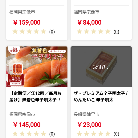
福岡県宗像市
福岡県宗像市
￥159,000
￥84,000
(
0
)
(
0
)
受付終了
【定期便／年12回／毎月お
ザ・プレミアム辛子明太子 /
届け】無着色辛子明太子「…
めんたいこ 辛子明太…
福岡県宗像市
長崎県諫早市
￥145,000
￥23,000
(
0
)
(
0
)