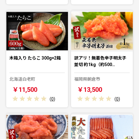
木箱入り たらこ 300g×2箱
訳アリ！無着色辛子明太子
並切 約1kg（約500…
北海道白老町
福岡県朝倉市
￥11,500
￥13,500
(
0
)
(
0
)