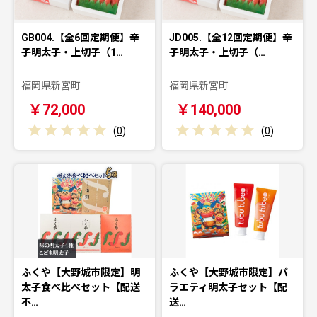
GB004.【全6回定期便】辛
JD005.【全12回定期便】辛
子明太子・上切子（1…
子明太子・上切子（…
福岡県新宮町
福岡県新宮町
￥72,000
￥140,000
(
0
)
(
0
)
ふくや【大野城市限定】明
ふくや【大野城市限定】バ
太子食べ比べセット【配送
ラエティ明太子セット【配
不…
送…