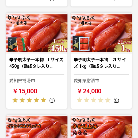
辛子明太子一本物 Lサイズ
辛子明太子一本物 2Lサイ
450g（熟成タレ入り…
ズ 1kg（熟成タレ入り…
愛知県常滑市
愛知県常滑市
￥15,000
￥24,000
(
1
)
(
0
)