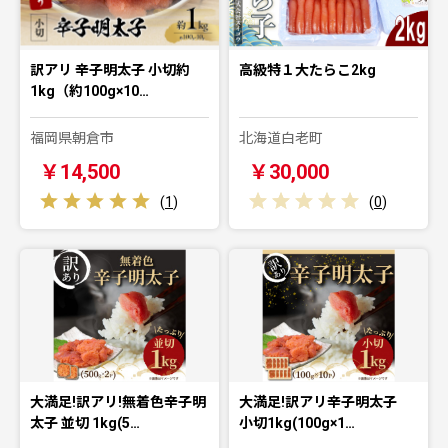
訳アリ 辛子明太子 小切約
高級特１大たらこ2kg
1kg（約100g×10…
福岡県朝倉市
北海道白老町
￥14,500
￥30,000
(
1
)
(
0
)
大満足!訳アリ!無着色辛子明
大満足!訳アリ辛子明太子
太子 並切 1kg(5…
小切1kg(100g×1…