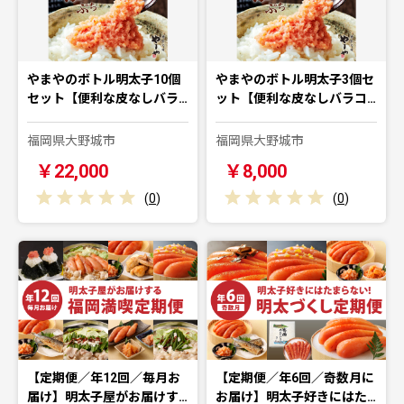
やまやのボトル明太子10個
やまやのボトル明太子3個セ
セット【便利な皮なしバラ…
ット【便利な皮なしバラコ…
福岡県大野城市
福岡県大野城市
￥22,000
￥8,000
(
0
)
(
0
)
【定期便／年12回／毎月お
【定期便／年6回／奇数月に
届け】明太子屋がお届けす…
お届け】明太子好きにはた…