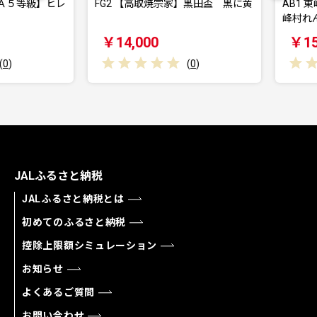
５等級】ヒレ
FG2 【高取焼宗家】黒田盃 黒に黄
AB1 東
峰村れんげ
￥14,000
￥15,0
(
0
)
JALふるさと納税
JALふるさと納税とは
初めてのふるさと納税
控除上限額シミュレーション
お知らせ
よくあるご質問
お問い合わせ