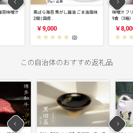
海苔味噌汁
黒ばら海苔 焦がし醤油 ごま油風味
味噌汁 フ
2個 | 国産…
9食（3箱）
￥9,000
￥8,00
(
0
)
この自治体のおすすめ返礼品