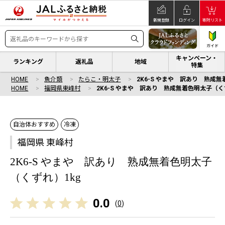
新規登録
ログイン
寄附リスト
ガイド
キャンペーン・
ランキング
返礼品
地域
特集
HOME
魚介類
たらこ・明太子
2K6-S やまや 訳あり 熟成
HOME
福岡県東峰村
2K6-S やまや 訳あり 熟成無着色明太子（く
自治体おすすめ
冷凍
福岡県 東峰村
2K6-S やまや 訳あり 熟成無着色明太子
（くずれ）1kg
0.0
(
0
)