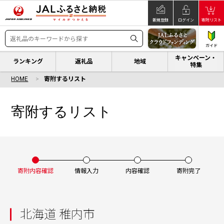
新規登録
ログイン
寄附リスト
ガイド
キャンペーン・
ランキング
返礼品
地域
特集
HOME
寄附するリスト
寄附するリスト
寄附内容確認
情報入力
内容確認
寄附完了
北海道 稚内市