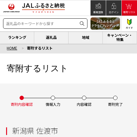
新規登録
ログイン
寄附リスト
ガイド
キャンペーン・
ランキング
返礼品
地域
特集
HOME
寄附するリスト
寄附するリスト
寄附内容確認
情報入力
内容確認
寄附完了
新潟県 佐渡市