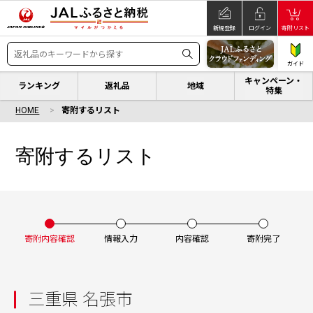
新規登録
ログイン
寄附リスト
ガイド
キャンペーン・
ランキング
返礼品
地域
特集
HOME
寄附するリスト
寄附するリスト
寄附内容確認
情報入力
内容確認
寄附完了
三重県 名張市