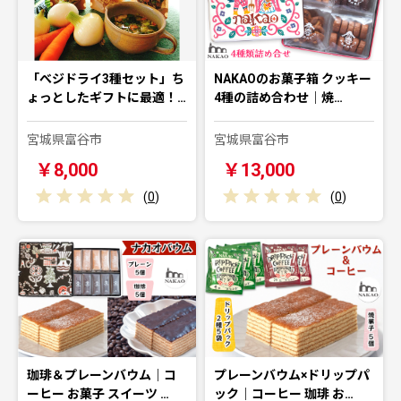
「べジドライ3種セット」ち
NAKAOのお菓子箱 クッキー
ょっとしたギフトに最適！…
4種の詰め合わせ｜焼…
宮城県富谷市
宮城県富谷市
￥8,000
￥13,000
(
0
)
(
0
)
珈琲＆プレーンバウム｜コ
プレーンバウム×ドリップパ
ーヒー お菓子 スイーツ …
ック｜コーヒー 珈琲 お…