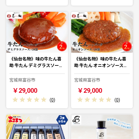
《仙台名物》味の牛たん喜
《仙台名物》味の牛たん喜
助 牛たん デミグラスソー…
助 牛たん オニオンソース…
宮城県富谷市
宮城県富谷市
￥29,000
￥29,000
(
0
)
(
0
)