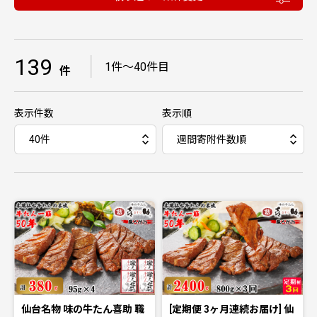
139
｜
1件〜40件目
件
表示件数
表示順
仙台名物 味の牛たん喜助 職
[定期便 3ヶ月連続お届け] 仙