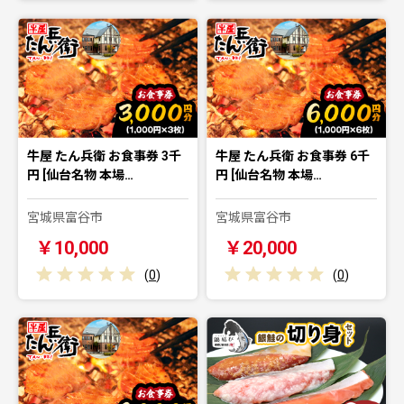
牛屋 たん兵衛 お食事券 3千
牛屋 たん兵衛 お食事券 6千
円 [仙台名物 本場…
円 [仙台名物 本場…
宮城県富谷市
宮城県富谷市
￥10,000
￥20,000
(
0
)
(
0
)