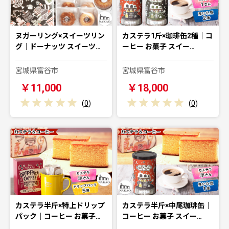
ヌガーリング×スイーツリン
カステラ1斤×珈琲缶2種｜コ
グ｜ドーナッツ スイーツ…
ーヒー お菓子 スイー…
宮城県富谷市
宮城県富谷市
￥11,000
￥18,000
(
0
)
(
0
)
カステラ半斤×特上ドリップ
カステラ半斤×中尾珈琲缶｜
パック｜コーヒー お菓子…
コーヒー お菓子 スイー…