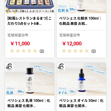
[和風レストランまるまつ] こ
べリシェス 化粧水 100ml｜
だわり3点セット6本…
化粧品 美容 お肌…
宮城県富谷市
宮城県富谷市
￥11,000
￥12,000
(
0
)
(
0
)
べリシェス 乳液 100ml｜化
ベリシェス オイル 30ml｜化
粧品 美容 化粧水…
粧品 美容 化粧水…