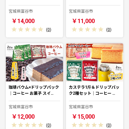
宮城県富谷市
宮城県富谷市
￥14,000
￥11,000
(
0
)
(
0
)
珈琲バウム×ドリップパック
カステラ1斤＆ドリップパッ
｜コーヒー お菓子 スイ…
ク2種セット｜コーヒー …
宮城県富谷市
宮城県富谷市
￥12,000
￥15,000
(
0
)
(
0
)