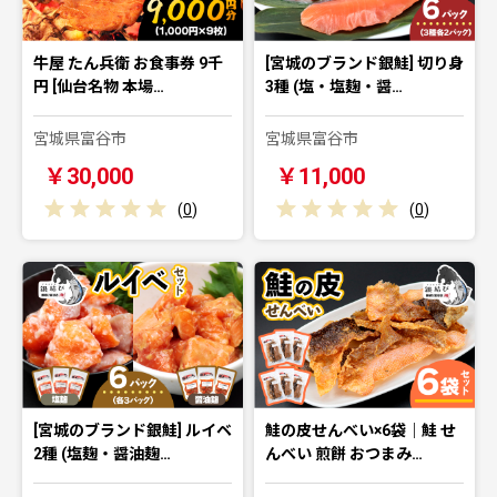
牛屋 たん兵衛 お食事券 9千
[宮城のブランド銀鮭] 切り身
円 [仙台名物 本場…
3種 (塩・塩麹・醤…
宮城県富谷市
宮城県富谷市
￥30,000
￥11,000
(
0
)
(
0
)
[宮城のブランド銀鮭] ルイベ
鮭の皮せんべい×6袋｜鮭 せ
2種 (塩麹・醤油麹…
んべい 煎餅 おつまみ…