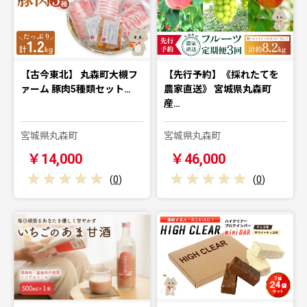
【古今東北】 丸森町大槻フ
【先行予約】《採れたてを
ァーム 豚肉5種類セット…
農家直送》 宮城県丸森町
産…
宮城県丸森町
宮城県丸森町
￥14,000
￥46,000
(
0
)
(
0
)