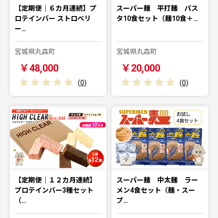
【定期便｜６カ月連続】プ
スーパー麺 平打麺 パス
ロテインバー ストロベリ
タ10食セット（麺10食＋…
ー…
宮城県丸森町
宮城県丸森町
￥48,000
￥20,000
(
0
)
(
0
)
【定期便｜１２カ月連続】
スーパー麺 中太麺 ラー
プロテインバー3種セット
メン4食セット（麺・スー
（…
プ…