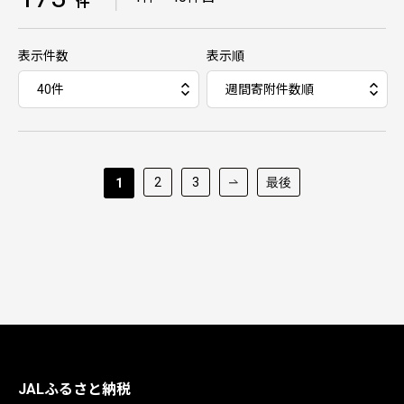
件
表示件数
表示順
2
3
最後
1
JALふるさと納税