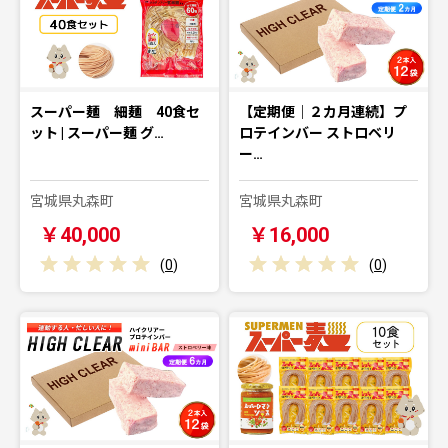
スーパー麺 細麺 40食セ
【定期便｜２カ月連続】プ
ット | スーパー麺 グ…
ロテインバー ストロベリ
ー…
宮城県丸森町
宮城県丸森町
￥40,000
￥16,000
(
0
)
(
0
)