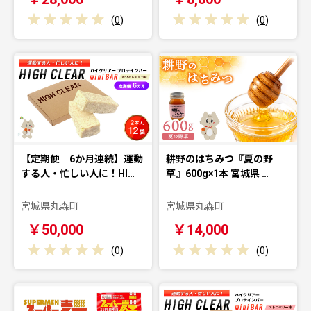
(
0
)
(
0
)
【定期便｜6か月連続】運動
耕野のはちみつ『夏の野
する人・忙しい人に！HI…
草』600g×1本 宮城県 …
宮城県丸森町
宮城県丸森町
￥50,000
￥14,000
(
0
)
(
0
)