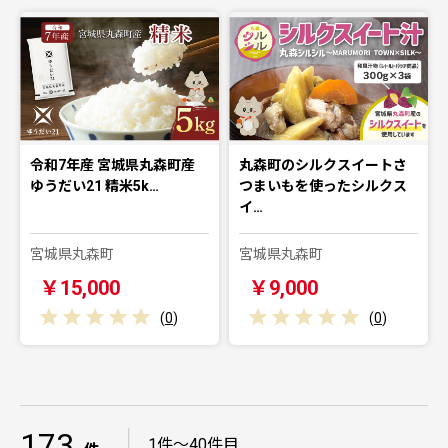
令和7年産 宮城県丸森町産
丸森町のシルクスイートさ
ゆうだい21 精米5k…
つまいもを使ったシルクス
イ…
宮城県丸森町
宮城県丸森町
￥15,000
￥9,000
(
0
)
(
0
)
173
｜
1件～40件目