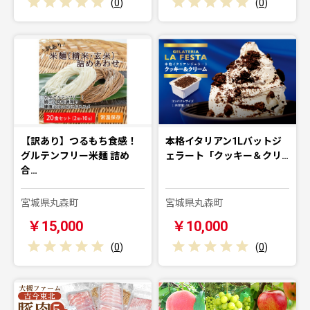
(
0
)
(
0
)
【訳あり】つるもち食感！
本格イタリアン1Lバットジ
グルテンフリー米麺 詰め
ェラート「クッキー＆クリ…
合…
宮城県丸森町
宮城県丸森町
￥15,000
￥10,000
(
0
)
(
0
)