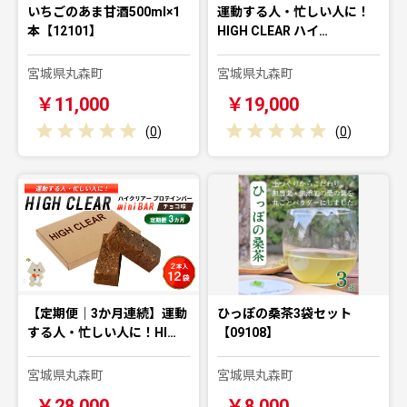
いちごのあま甘酒500ml×1
運動する人・忙しい人に！
本【12101】
HIGH CLEAR ハイ…
宮城県丸森町
宮城県丸森町
￥11,000
￥19,000
(
0
)
(
0
)
【定期便｜3か月連続】運動
ひっぽの桑茶3袋セット
する人・忙しい人に！HI…
【09108】
宮城県丸森町
宮城県丸森町
￥28,000
￥8,000