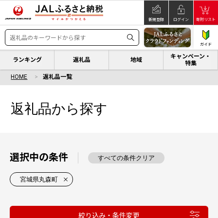
新規登録
ログイン
寄附リスト
ガイド
キャンペーン・
ランキング
返礼品
地域
特集
HOME
返礼品一覧
返礼品から探す
選択中の条件
すべての条件クリア
宮城県丸森町
絞り込み・条件変更