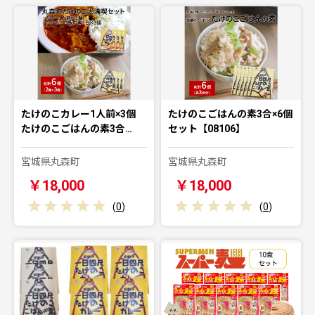
たけのこカレー1人前×3個
たけのこごはんの素3合×6個
たけのこごはんの素3合…
セット【08106】
宮城県丸森町
宮城県丸森町
￥18,000
￥18,000
(
0
)
(
0
)