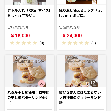
ボトル入れ（720mlサイズ)
繰り返し使えるラップ「tsu
おしゃれ 可愛い …
tsu mi」ミツロ…
宮城県丸森町
宮城県丸森町
￥18,000
￥24,000
(
0
)
(
0
)
丸森産干し柿使用！猫神様
猫好きさんにはたまらない
の干し柿バターサンド6枚
♪猫神様のクッキーサンド
【…
詰…