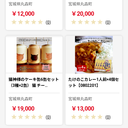
宮城県丸森町
宮城県丸森町
￥12,000
￥20,000
(
0
)
(
0
)
猫神様のケーキ缶6缶セット
たけのこカレー1人前×4個セ
（3種×2缶） 猫 チー…
ット【0802201】
宮城県丸森町
宮城県丸森町
￥19,000
￥13,000
(
0
)
(
0
)