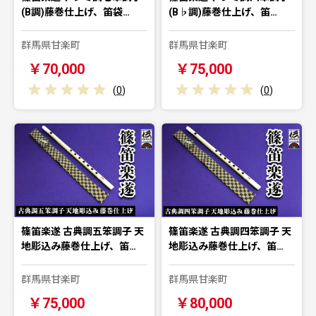
(B調)藤巻仕上げ、笛袋…
(B♭調)藤巻仕上げ、笛…
群馬県甘楽町
群馬県甘楽町
￥70,000
￥75,000
(
0
)
(
0
)
篠笛楽遂 古典調五笨調子 天
篠笛楽遂 古典調四笨調子 天
地彫込み藤巻仕上げ、笛…
地彫込み藤巻仕上げ、笛…
群馬県甘楽町
群馬県甘楽町
￥75,000
￥80,000