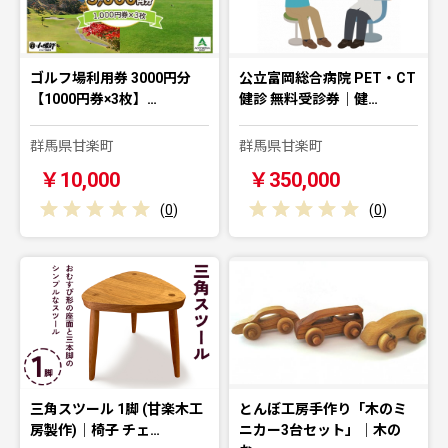
ゴルフ場利用券 3000円分
公立富岡総合病院 PET・CT
【1000円券×3枚】…
健診 無料受診券｜健…
群馬県甘楽町
群馬県甘楽町
￥10,000
￥350,000
(
0
)
(
0
)
三角スツール 1脚 (甘楽木工
とんぼ工房手作り「木のミ
房製作)｜椅子 チェ…
ニカー3台セット」｜木の