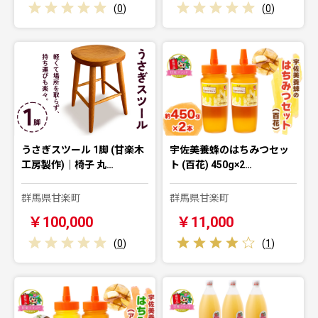
(
0
)
(
0
)
うさぎスツール 1脚 (甘楽木
宇佐美養蜂のはちみつセッ
工房製作)｜椅子 丸…
ト (百花) 450g×2…
群馬県甘楽町
群馬県甘楽町
￥100,000
￥11,000
(
0
)
(
1
)