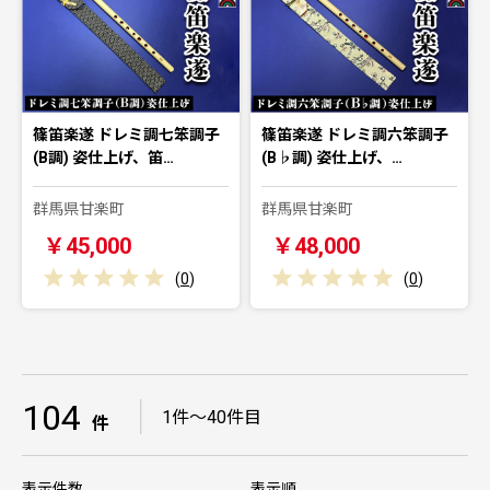
篠笛楽遂 ドレミ調七笨調子
篠笛楽遂 ドレミ調六笨調子
(B調) 姿仕上げ、笛…
(B♭調) 姿仕上げ、…
群馬県甘楽町
群馬県甘楽町
￥45,000
￥48,000
(
0
)
(
0
)
104
｜
1件～40件目
件
表示件数
表示順