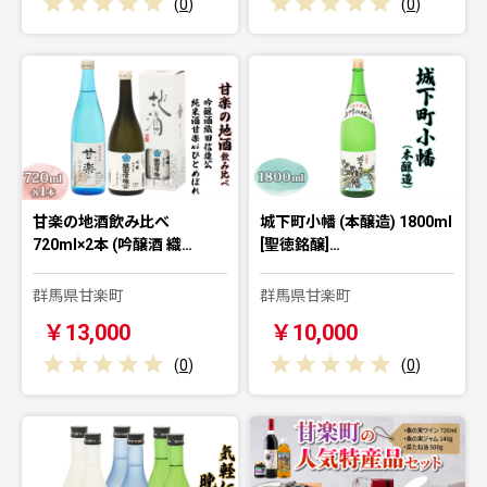
(
0
)
(
0
)
甘楽の地酒飲み比べ
城下町小幡 (本醸造) 1800ml
720ml×2本 (吟醸酒 織…
[聖徳銘醸]…
群馬県甘楽町
群馬県甘楽町
￥13,000
￥10,000
(
0
)
(
0
)