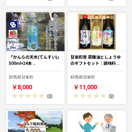
「かんらの天水(てんすい)」
甘楽町産 菜種油としょうゆ
500ml×24本 …
のギフトセット｜調味料 …
群馬県甘楽町
群馬県甘楽町
￥8,000
￥11,000
(
0
)
(
0
)