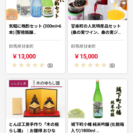
気軽に晩酌セット (300ml×6
甘楽町の人気特産品セット
本) [聖徳銘醸…
(桑の実ワイン、桑の実ジ…
群馬県甘楽町
群馬県甘楽町
￥13,000
￥15,000
(
0
)
(
0
)
とんぼ工房手作り「木の揺
城下町小幡 純米吟醸 (化粧箱
らし雛」｜お雛様 おひな
入り)1800ml …