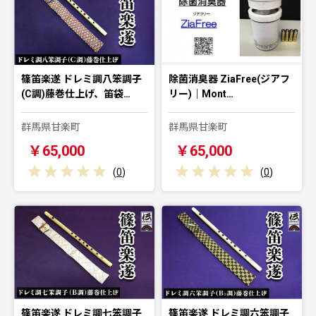
篠笛楽遂 ドレミ調八笨調子
除菌消臭器 ZiaFree(ジアフ
(C調)藤巻仕上げ、笛袋…
リー)｜Mont…
群馬県甘楽町
群馬県甘楽町
￥65,000
￥65,000
(
0
)
(
0
)
篠笛楽遂 ドレミ調七笨調子
篠笛楽遂 ドレミ調六笨調子