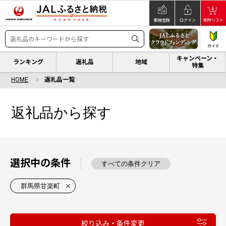
新規登録
ログイン
寄附リスト
ガイド
キャンペーン・
ランキング
返礼品
地域
特集
HOME
返礼品一覧
返礼品から探す
選択中の条件
すべての条件クリア
群馬県甘楽町
絞り込み・条件変更