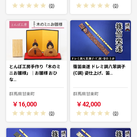
(
0
)
(
0
)
とんぼ工房手作り「木のミ
篠笛楽遂 ドレミ調八笨調子
ニお雛様」｜お雛様 おひ
(C調) 姿仕上げ、笛…
な…
群馬県甘楽町
群馬県甘楽町
￥16,000
￥42,000
(
0
)
(
0
)