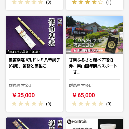
(
0
)
(
1
)
篠笛楽遂 6孔ドレミ八笨調子
甘楽ふるさと館ペア宿泊
(C調)、笛袋と篠製こ…
券、楽山園年間パスポート
｜甘…
群馬県甘楽町
群馬県甘楽町
￥35,000
￥65,000
(
0
)
(
0
)