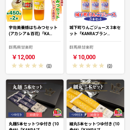
宇佐美養蜂はちみつセット
城下町りんごジュース 3本セ
(アカシア＆百花)「KA…
ット「KANRAブラン…
群馬県甘楽町
群馬県甘楽町
￥12,000
￥10,000
(
0
)
(
0
)
丸麺5本セットつゆ付き (10
細丸5本セットつゆ付き (10
食分)「KANRAブ…
食分)「KANRAブ…