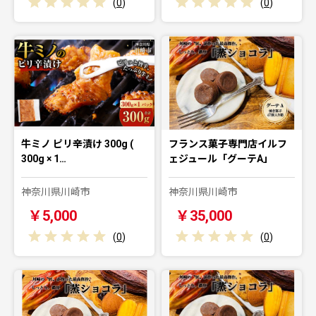
(
0
)
(
0
)
牛ミノ ピリ辛漬け 300g (
フランス菓子専門店イルフ
300g × 1…
ェジュール「グーテA」
神奈川県川崎市
神奈川県川崎市
￥5,000
￥35,000
(
0
)
(
0
)