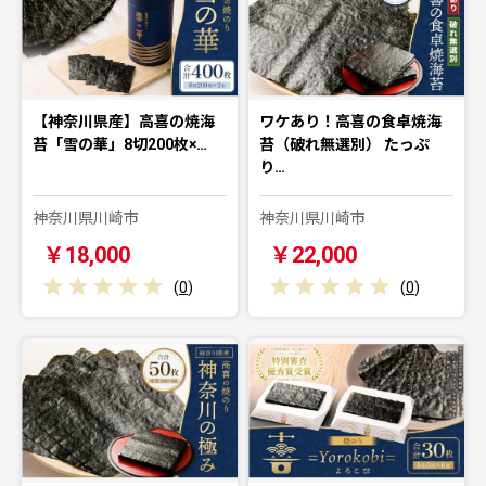
【神奈川県産】高喜の焼海
ワケあり！高喜の食卓焼海
苔「雪の華」8切200枚×…
苔（破れ無選別） たっぷ
り…
神奈川県川崎市
神奈川県川崎市
￥18,000
￥22,000
(
0
)
(
0
)