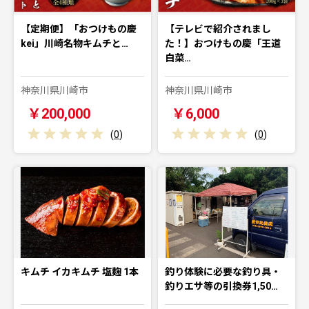
【定期便】「おつけもの慶
【テレビで紹介されまし
kei」川崎名物キムチと…
た！】おつけもの慶「王道
白菜…
神奈川県川崎市
神奈川県川崎市
￥200,000
￥6,000
(
0
)
(
0
)
キムチ イカキムチ 塩麹 1本
釣り体験に必要な釣り具・
釣りエサ等の引換券1,50…