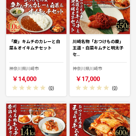
「慶」キムチのカレーと白
川崎名物「おつけもの慶」
菜＆オイキムチセット
王道・白菜キムチと明太子
セ…
神奈川県川崎市
神奈川県川崎市
￥14,000
￥17,000
(
0
)
(
0
)