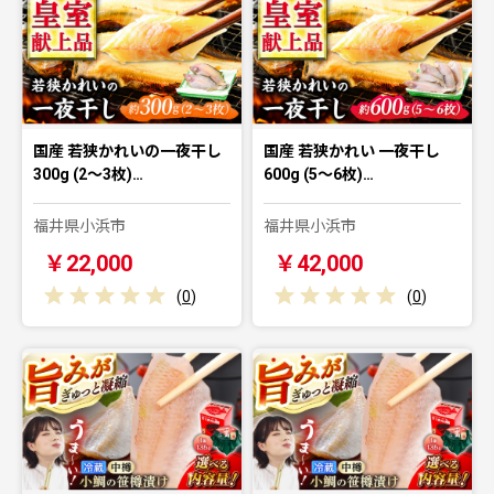
国産 若狭かれいの一夜干し
国産 若狭かれい 一夜干し
300g (2〜3枚)…
600g (5〜6枚)…
福井県小浜市
福井県小浜市
￥22,000
￥42,000
(
0
)
(
0
)