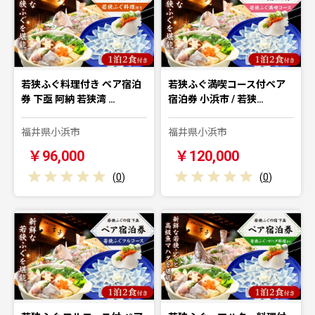
若狭ふぐ料理付き ペア宿泊
若狭ふぐ満喫コース付ペア
券 下亟 阿納 若狭湾 …
宿泊券 小浜市 / 若狭…
福井県小浜市
福井県小浜市
￥96,000
￥120,000
(
0
)
(
0
)