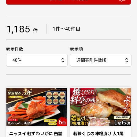
1,185
｜
1件〜40件目
件
表示件数
表示順
ニッスイ 紅ずわいがに 缶詰
若狭ぐじの味噌漬け 大1尾