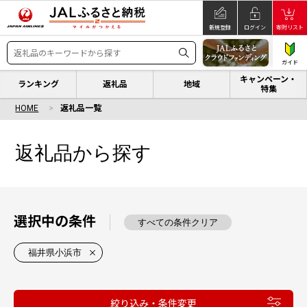
新規登録
ログイン
寄附リスト
ガイド
キャンペーン・
ランキング
返礼品
地域
特集
HOME
返礼品一覧
返礼品から探す
選択中の条件
すべての条件クリア
福井県小浜市
絞り込み・条件変更