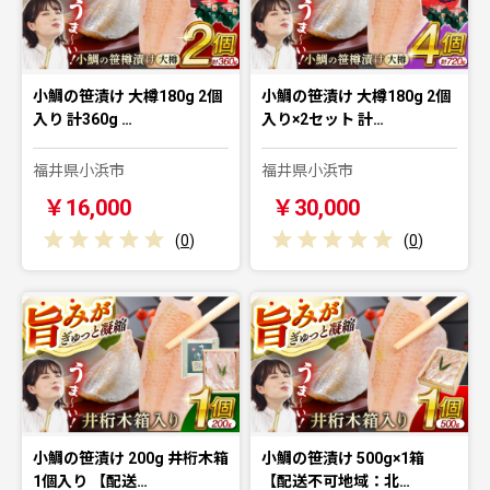
小鯛の笹漬け 大樽180g 2個
小鯛の笹漬け 大樽180g 2個
入り 計360g …
入り×2セット 計…
福井県小浜市
福井県小浜市
￥16,000
￥30,000
(
0
)
(
0
)
小鯛の笹漬け 200g 井桁木箱
小鯛の笹漬け 500g×1箱
1個入り 【配送…
【配送不可地域：北…