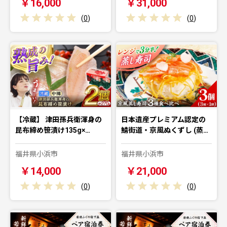
￥16,000
￥31,000
(
0
)
(
0
)
【冷蔵】 津田孫兵衛渾身の
日本遺産プレミアム認定の
昆布締め笹漬け135g×…
鯖街道・京風ぬくずし (蒸…
福井県小浜市
福井県小浜市
￥14,000
￥21,000
(
0
)
(
0
)