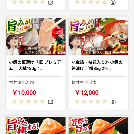
(
0
)
(
0
)
小鯛の笹漬け 『匠 プレミア
≪金箔・桜花入り≫ 小鯛の
ム』 大樽180g 1…
笹漬け 半樽85g 2個…
福井県小浜市
福井県小浜市
￥10,000
￥12,000
(
0
)
(
0
)