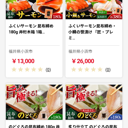
ふくいサーモン 昆布締め
ふくいサーモン昆布締め・
180g 井桁木箱 1箱…
小鯛の笹漬け 『匠・プレ
ミ…
福井県小浜市
福井県小浜市
￥13,000
￥26,000
(
0
)
(
0
)
のどぐろの昆布締め 180g 井
炙り仕立て のどぐろの昆布