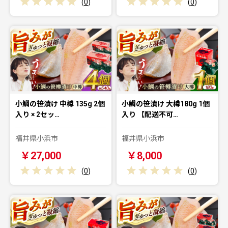
(
0
)
(
0
)
小鯛の笹漬け 中樽 135g 2個
小鯛の笹漬け 大樽180g 1個
入り × 2セッ…
入り 【配送不可…
福井県小浜市
福井県小浜市
￥27,000
￥8,000
(
0
)
(
0
)