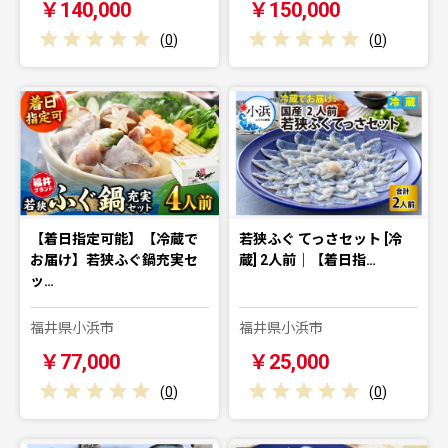
￥140,000
￥150,000
(
0
)
(
0
)
【着日指定可能】【冷蔵で
若狭ふぐ てっさセット [冷
お届け】若狭ふぐ鍋充実セ
蔵] 2人前｜【着日指…
ッ…
福井県小浜市
福井県小浜市
￥77,000
￥25,000
(
0
)
(
0
)