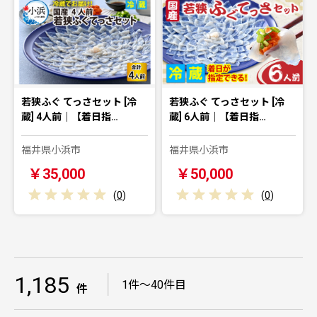
若狭ふぐ てっさセット [冷
若狭ふぐ てっさセット [冷
蔵] 4人前｜【着日指…
蔵] 6人前｜【着日指…
福井県小浜市
福井県小浜市
￥35,000
￥50,000
(
0
)
(
0
)
1,185
｜
1件～40件目
件