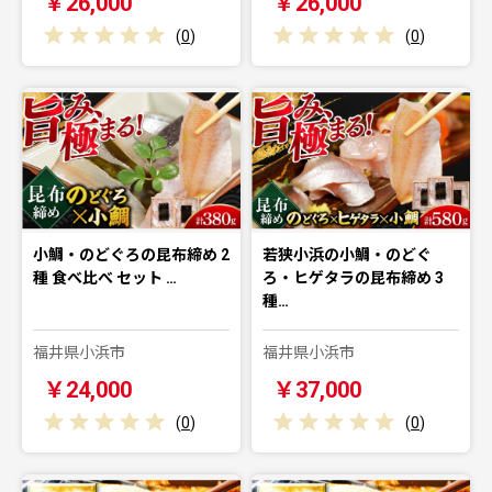
￥26,000
￥26,000
(
0
)
(
0
)
小鯛・のどぐろの昆布締め 2
若狭小浜の小鯛・のどぐ
種 食べ比べ セット …
ろ・ヒゲタラの昆布締め 3
種…
福井県小浜市
福井県小浜市
￥24,000
￥37,000
(
0
)
(
0
)