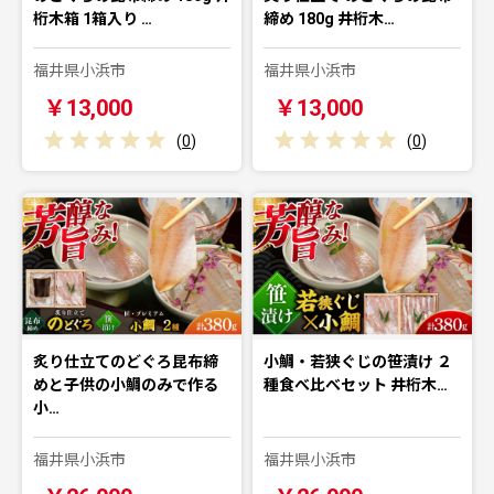
桁木箱 1箱入り …
締め 180g 井桁木…
福井県小浜市
福井県小浜市
￥13,000
￥13,000
(
0
)
(
0
)
炙り仕立てのどぐろ昆布締
小鯛・若狭ぐじの笹漬け ２
めと子供の小鯛のみで作る
種食べ比べセット 井桁木…
小…
福井県小浜市
福井県小浜市