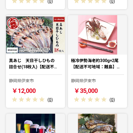
(
0
)
(
0
)
真あじ 天日干しひもの
極冷伊勢海老約300g×2尾
詰合せ(18枚入)【配送不…
【配送不可地域：離島】…
静岡県伊東市
静岡県伊東市
￥12,000
￥35,000
(
0
)
(
0
)