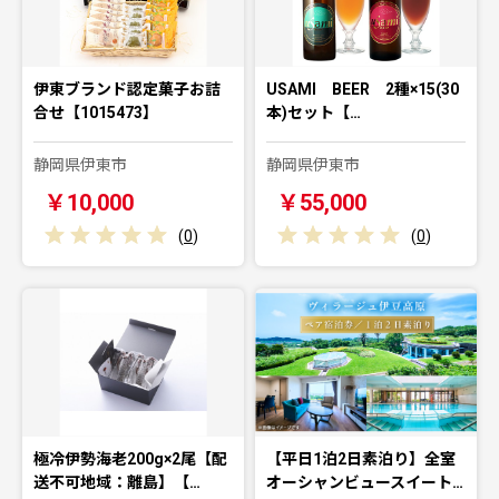
伊東ブランド認定菓子お詰
USAMI BEER 2種×15(30
合せ【1015473】
本)セット【…
静岡県伊東市
静岡県伊東市
￥10,000
￥55,000
(
0
)
(
0
)
極冷伊勢海老200g×2尾【配
【平日1泊2日素泊り】全室
送不可地域：離島】【…
オーシャンビュースイート…