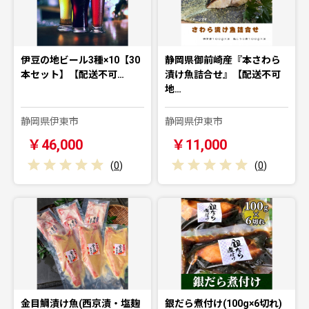
伊豆の地ビール3種×10【30
静岡県御前崎産『本さわら
本セット】【配送不可…
漬け魚詰合せ』【配送不可
地…
静岡県伊東市
静岡県伊東市
￥46,000
￥11,000
(
0
)
(
0
)
金目鯛漬け魚(西京漬・塩麹
銀だら煮付け(100g×6切れ)