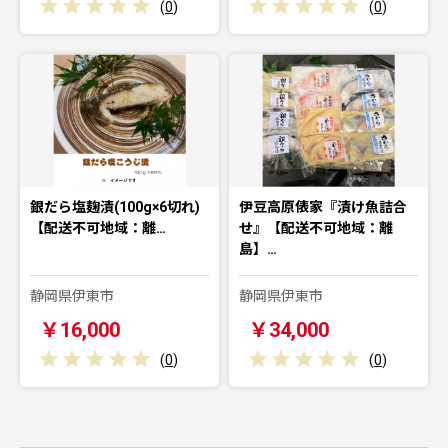
(
0
)
(
0
)
銀だら塩麹漬(100g×6切れ)
伊豆高原俵家『漬け魚詰合
【配送不可地域：離…
せ』【配送不可地域：離
島】…
静岡県伊東市
静岡県伊東市
￥16,000
￥34,000
(
0
)
(
0
)