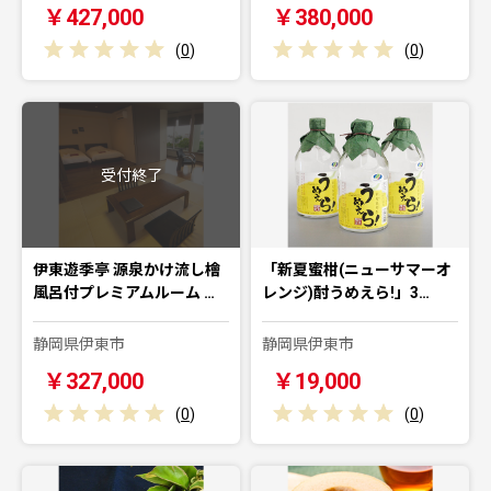
￥427,000
￥380,000
(
0
)
(
0
)
受付終了
伊東遊季亭 源泉かけ流し檜
「新夏蜜柑(ニューサマーオ
風呂付プレミアムルーム …
レンジ)酎うめえら!」3…
静岡県伊東市
静岡県伊東市
￥327,000
￥19,000
(
0
)
(
0
)