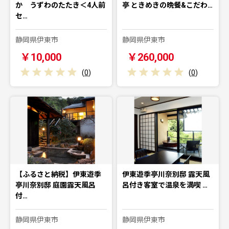
か うずわのたたき＜4人前
亭 ときめきの晩餐&こだわ…
セ…
静岡県伊東市
静岡県伊東市
￥10,000
￥260,000
(
0
)
(
0
)
【ふるさと納税】伊東遊季
伊東遊季亭川奈別邸 露天風
亭川奈別邸 庭園露天風呂
呂付き客室で温泉を満喫 …
付…
静岡県伊東市
静岡県伊東市