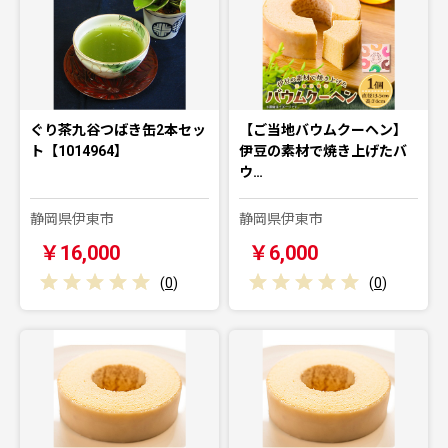
ぐり茶九谷つばき缶2本セッ
【ご当地バウムクーヘン】
ト【1014964】
伊豆の素材で焼き上げたバ
ウ…
静岡県伊東市
静岡県伊東市
￥16,000
￥6,000
(
0
)
(
0
)