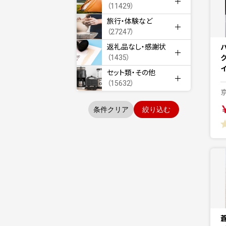
（11429）
旅行・体験など
（27247）
返礼品なし・感謝状
（1435）
セット類・その他
（15632）
条件クリア
絞り込む