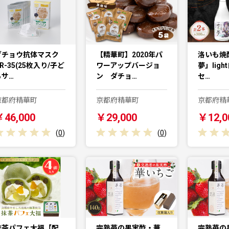
ダチョウ抗体マスク
【精華町】2020年パ
洛いも焼
R-35(25枚入り/子ど
ワーアップバージョ
夢」ligh
もサ…
ン ダチョ…
セ…
京都府精華町
京都府精華町
京都府精
￥46,000
￥29,000
￥12,0
(
0
)
(
0
)
抹茶パフェ大福【配
完熟苺の果実酢・華
完熟苺の