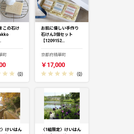
まこの石け
お肌に優しい手作り
kko
石けん3個セット
…
【1209152…
華町
京都府精華町
00
￥17,000
(
0
)
(
0
)
定〉けいはん
〈1組限定〉けいはん