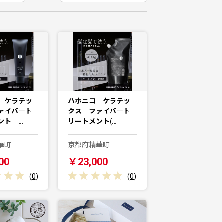
 ケラテッ
ハホニコ ケラテッ
ァイバート
クス ファイバート
ント …
リートメント(…
華町
京都府精華町
00
￥23,000
(
0
)
(
0
)