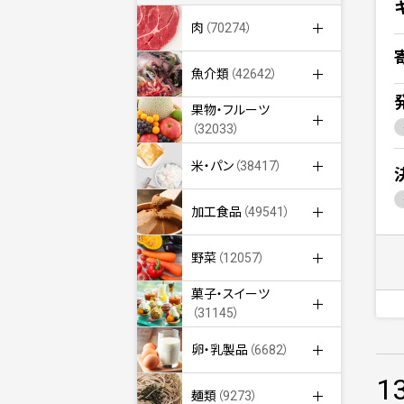
肉
（70274）
魚介類
（42642）
果物・フルーツ
（32033）
米・パン
（38417）
加工食品
（49541）
野菜
（12057）
菓子・スイーツ
（31145）
卵・乳製品
（6682）
1
麺類
（9273）