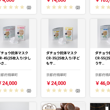
(
0
)
(
0
)
ダチョウ抗体マスク
ダチョウ抗体マスク
ダチョウ
R-45(25枚入り/少し
CR-35(25枚入り/子ど
CR-55(
小さ…
もサ…
うサ…
京都府精華町
京都府精華町
京都府精
￥24,000
￥24,000
￥46,0
(
0
)
(
0
)