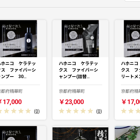
ハホニコ ケラテッ
ハホニコ ケラテッ
ハホニコ
クス ファイバーシ
クス ファイバーシ
クス フ
ャンプー 30…
ャンプー(詰替…
リートメ
京都府精華町
京都府精華町
京都府精
￥17,000
￥23,000
￥17,0
(
0
)
(
0
)