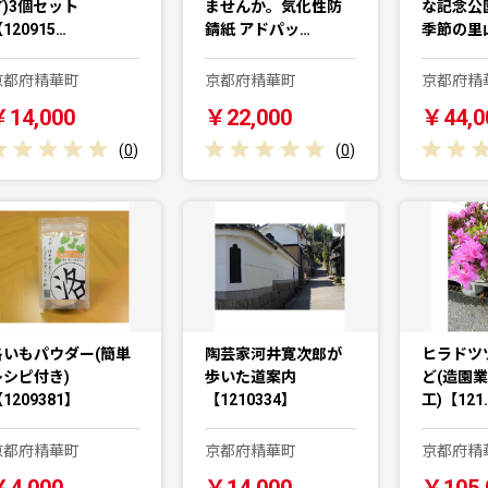
プ)3個セット
ませんか。気化性防
な記念公
120915…
錆紙 アドパッ…
季節の里
京都府精華町
京都府精華町
京都府精
￥14,000
￥22,000
￥44,0
(
0
)
(
0
)
洛いもパウダー(簡単
陶芸家河井寛次郎が
ヒラドツ
レシピ付き)
歩いた道案内
ど(造園
1209381】
【1210334】
工)【121
京都府精華町
京都府精華町
京都府精
￥4,000
￥14,000
￥105,