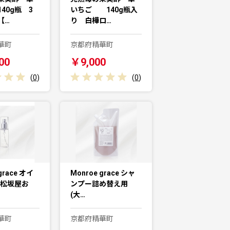
40g瓶 3
いちご 140g瓶入
【…
り 白樺ロ…
華町
京都府精華町
00
￥9,000
(
0
)
(
0
)
grace オイ
Monroe grace シャ
・松坂屋お
ンプー詰め替え用
(大…
華町
京都府精華町