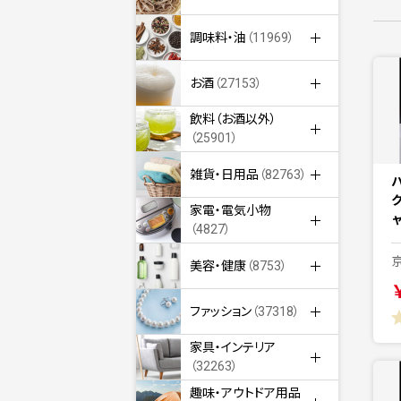
調味料・油
（11969）
お酒
（27153）
飲料（お酒以外）
（25901）
雑貨・日用品
（82763）
家電・電気小物
（4827）
美容・健康
（8753）
ファッション
（37318）
家具・インテリア
（32263）
趣味・アウトドア用品