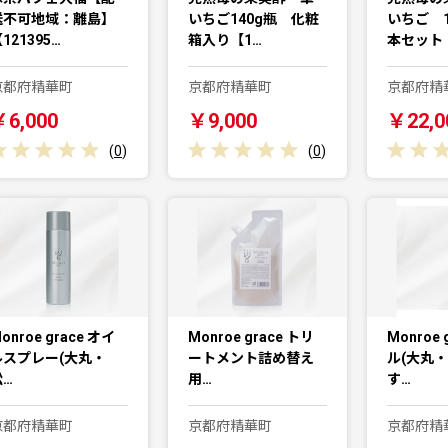
送不可地域：離島】
いちご140g瓶 化粧
いちご 1
121395…
箱入り【1…
本セット
京都府精華町
京都府精華町
京都府精
￥6,000
￥9,000
￥22,0
(
0
)
(
0
)
onroe grace オイ
Monroe grace トリ
Monroe 
ルスプレー(大丸・
ートメント詰め替え
ル(大丸
松…
用…
す…
京都府精華町
京都府精華町
京都府精