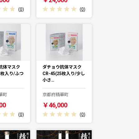
(
0
)
(
0
)
抗体マスク
ダチョウ抗体マスク
25枚入り/ふつ
CR-45(25枚入り/少し
小さ…
華町
京都府精華町
00
￥46,000
(
0
)
(
0
)