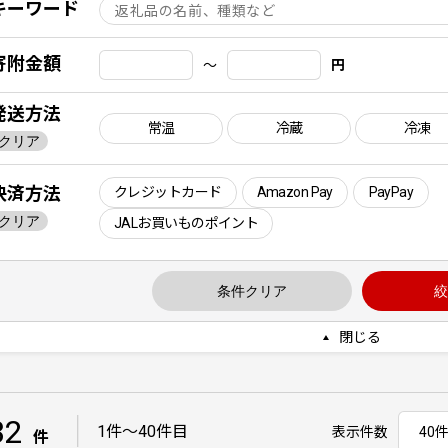
キーワード
寄附金額
〜
円
発送方法
常温
冷蔵
冷凍
クリア
決済方法
クレジットカード
Amazon Pay
PayPay
クリア
JALお買いものポイント
条件クリア
絞
閉じる
32
｜
1件〜40件目
表示件数
件