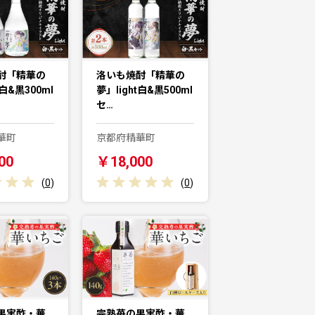
酎「精華の
洛いも焼酎「精華の
t白&黒300ml
夢」light白&黒500ml
セ…
華町
京都府精華町
00
￥18,000
(
0
)
(
0
)
果実酢・華
完熟苺の果実酢・華