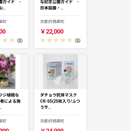
園ガイド -
な記念公園ガイド -
山…
日本庭園・…
華町
京都府精華町
00
￥22,000
(
0
)
(
0
)
ツジ植栽な
ダチョウ抗体マスク
業者による施
CR-55(25枚入り/ふつ
…
うサ…
華町
京都府精華町
000
￥24,000