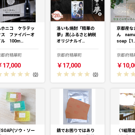
ハホニコ ケラテッ
洛いも焼酎「精華の
京都産な
クス ファイバーオ
夢」黒(ふるさと納税
ん nama
イル 100m…
オリジナルイ…
soap【1
京都府精華町
京都府精華町
京都府精
￥17,000
￥17,000
￥10,0
(
0
)
(
0
)
蒼SOAP(ソウ・ソー
錆でお困りではあり
〈1組限