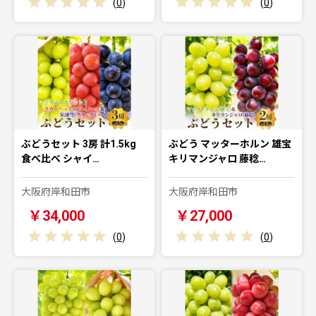
(
0
)
(
0
)
ぶどうセット 3房 計1.5kg
ぶどう マッターホルン 雄宝
食べ比べ シャイ…
キリマンジャロ 藤稔…
大阪府岸和田市
大阪府岸和田市
￥34,000
￥27,000
(
0
)
(
0
)