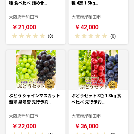
種 食べ比べ 詰め合…
種 4房 1.5kg…
大阪府岸和田市
大阪府岸和田市
￥21,000
￥42,000
(
0
)
(
0
)
ぶどう シャインマスカット
ぶどうセット 3色 1.3kg 食
翡翠 泉湧誉 先行予約…
べ比べ 先行予約…
大阪府岸和田市
大阪府岸和田市
￥22,000
￥36,000