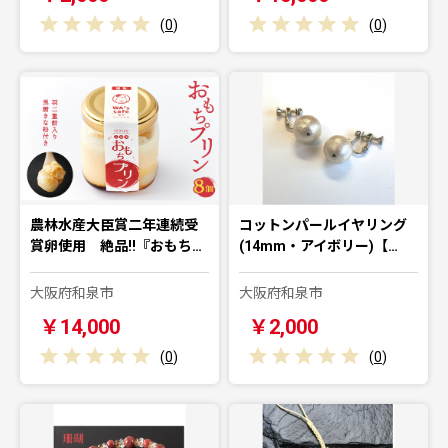
(
0
)
(
0
)
農林水産大臣賞二年連続受
コットンパールイヤリング
賞卵使用 絶品!!『おもち…
(14mm・アイボリー)【…
大阪府和泉市
大阪府和泉市
￥14,000
￥2,000
(
0
)
(
0
)