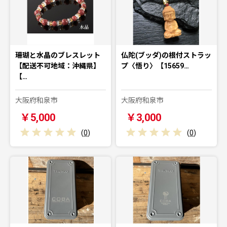
珊瑚と水晶のブレスレット
仏陀(ブッダ)の根付ストラッ
【配送不可地域：沖縄県】
プ〈悟り〉【15659…
【…
大阪府和泉市
大阪府和泉市
￥5,000
￥3,000
(
0
)
(
0
)