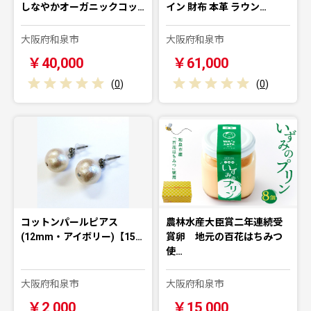
しなやかオーガニックコッ…
イン 財布 本革 ラウン…
大阪府和泉市
大阪府和泉市
￥40,000
￥61,000
(
0
)
(
0
)
コットンパールピアス
農林水産大臣賞二年連続受
(12mm・アイボリー)【15…
賞卵 地元の百花はちみつ
使…
大阪府和泉市
大阪府和泉市
￥2,000
￥15,000