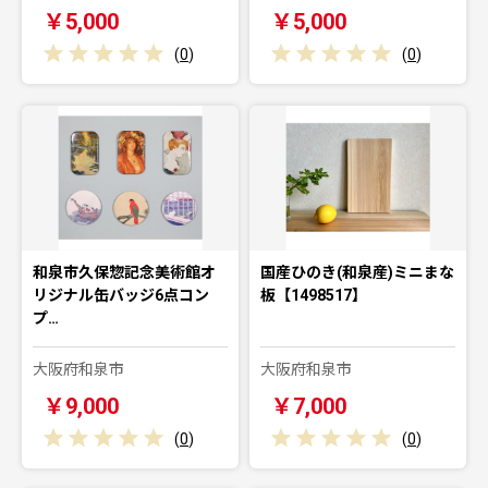
￥5,000
￥5,000
(
0
)
(
0
)
和泉市久保惣記念美術館オ
国産ひのき(和泉産)ミニまな
リジナル缶バッジ6点コン
板【1498517】
プ…
大阪府和泉市
大阪府和泉市
￥9,000
￥7,000
(
0
)
(
0
)