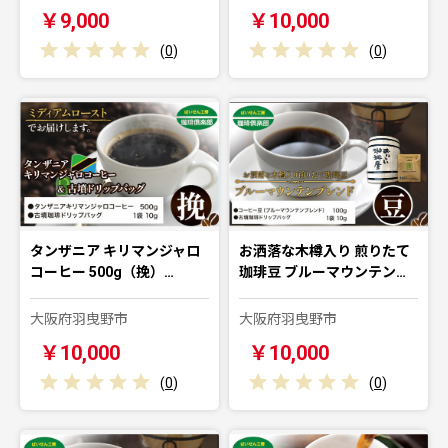
￥9,000
￥10,000
(
0
)
(
0
)
タンザニア キリマンジャロ
お洒落な木樽入り 煎りたて
コーヒー 500g（挽）…
珈琲豆 ブルーマウンテン…
大阪府羽曳野市
大阪府羽曳野市
￥10,000
￥10,000
(
0
)
(
0
)