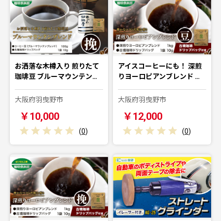
お洒落な木樽入り 煎りたて
アイスコーヒーにも！ 深煎
珈琲豆 ブルーマウンテン…
りヨーロピアンブレンド …
大阪府羽曳野市
大阪府羽曳野市
￥10,000
￥12,000
(
0
)
(
0
)