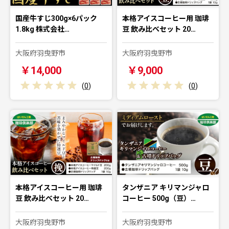
国産牛すじ300g×6パック
本格アイスコーヒー用 珈琲
1.8kg 株式会社…
豆 飲み比べセット 20…
大阪府羽曳野市
大阪府羽曳野市
￥14,000
￥9,000
(
0
)
(
0
)
本格アイスコーヒー用 珈琲
タンザニア キリマンジャロ
豆 飲み比べセット 20…
コーヒー 500g（豆）…
大阪府羽曳野市
大阪府羽曳野市