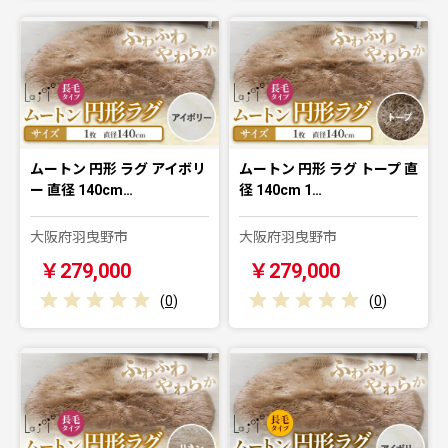
ムートン 円形 ラグ アイボリ
ムートン 円形 ラグ トープ 直
ー 直径 140cm…
径 140cm 1…
大阪府羽曳野市
大阪府羽曳野市
￥279,000
￥279,000
(
0
)
(
0
)