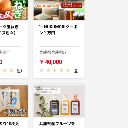
ーツ玉ねぎ
'＋NUKUMORIクーポ
イズ色々】
ン１万円
庫県庁
兵庫県兵庫県庁
0
￥40,000
(
0
)
(
0
)
のり10枚入
兵庫県産フルーツを