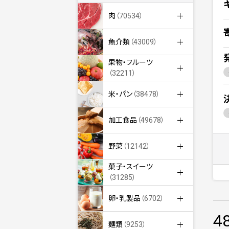
肉
（70534）
魚介類
（43009）
果物・フルーツ
（32211）
米・パン
（38478）
加工食品
（49678）
野菜
（12142）
菓子・スイーツ
（31285）
卵・乳製品
（6702）
4
麺類
（9253）