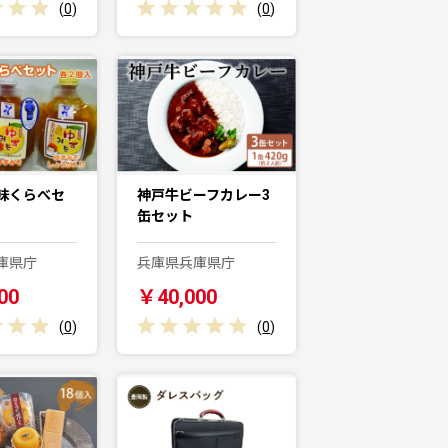
(
0
)
(
0
)
味くらべセ
神戸牛ビーフカレー3
缶セット
庫県庁
兵庫県兵庫県庁
00
￥40,000
(
0
)
(
0
)