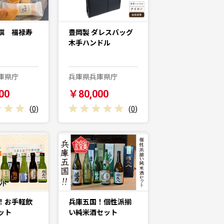
撰 福禄寿
豊岡製 ダレスバッグ
木手ハンドル
庫県庁
兵庫県兵庫県庁
00
￥80,000
(
0
)
(
0
)
！お手軽飲
兵庫五国！個性派揃
ット
い純米酒セット