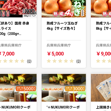
【訳あり】国産 赤身
熟成フルーツ玉ねぎ
熟成フル
スライス
4kg【サイズ色々】
8kg【サ
00g（200g×…
兵庫県兵庫県庁
兵庫県兵庫県庁
兵庫県兵
￥7,000
￥5,000
￥9,00
(
0
)
(
0
)
＋NUKUMORIクーポ
'＋NUKUMORIクーポ
上撰焼き