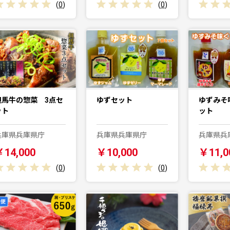
(
0
)
(
0
)
但馬牛の惣菜 3点セ
ゆずセット
ゆずみそ
ット
ット
兵庫県兵庫県庁
兵庫県兵庫県庁
兵庫県兵
￥14,000
￥10,000
￥11,0
(
0
)
(
0
)