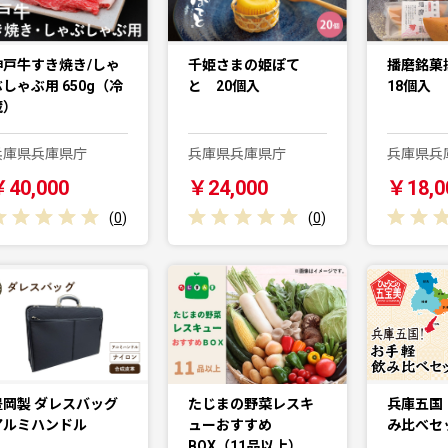
神戸牛すき焼き/しゃ
千姫さまの姫ぽて
播磨銘菓
ぶしゃぶ用 650g（冷
と 20個入
18個入
蔵）
兵庫県兵庫県庁
兵庫県兵庫県庁
兵庫県兵
￥40,000
￥24,000
￥18,0
(
0
)
(
0
)
豊岡製 ダレスバッグ
たじまの野菜レスキ
兵庫五国
アルミハンドル
ューおすすめ
み比べセ
BOX（11品以上）