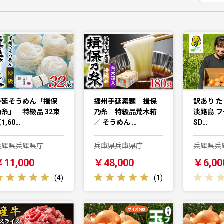
手延そうめん「揖保
播州手延素麺 揖保
訳あり た
乃糸」 特級品 32束
乃糸 特級品荒木箱
淡路島 
1,60…
／ そうめん …
SD…
兵庫県兵庫県庁
兵庫県兵庫県庁
兵庫県兵
￥11,000
￥48,000
￥6,00
(
4
)
(
1
)