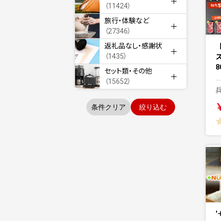
（11424）
旅行・体験など
（27346）
返礼品なし・感謝状
（1435）
8
セット類・その他
（15652）
条件クリア
絞り込む
'