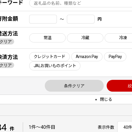
キーワード
寄附金額
〜
円
発送方法
常温
冷蔵
冷凍
クリア
決済方法
クレジットカード
Amazon Pay
PayPay
クリア
JALお買いものポイント
条件クリア
絞
閉じる
84
｜
1件〜40件目
表示件数
件