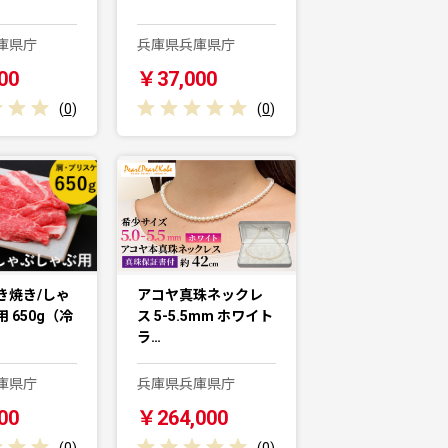
庫県庁
兵庫県兵庫県庁
00
￥37,000
(
0
)
(
0
)
き焼き/しゃ
アコヤ真珠ネックレ
 650g（冷
ス 5-5.5mm ホワイト
ラ…
庫県庁
兵庫県兵庫県庁
00
￥264,000