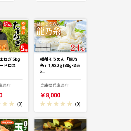
まねぎ 5kg
播州そうめん「龍乃
フードロス
糸」1,920ｇ(80g×3束
×…
庫県庁
兵庫県兵庫県庁
0
￥8,000
(
0
)
(
0
)