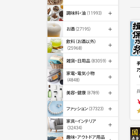
調味料・油
（11993）
お酒
（27195）
飲料（お酒以外）
（25968）
雑貨・日用品
（83059）
家電・電気小物
（
（4848）
美容・健康
（8789）
ファッション
（37323）
家具・インテリア
（32434）
趣味・アウトドア用品