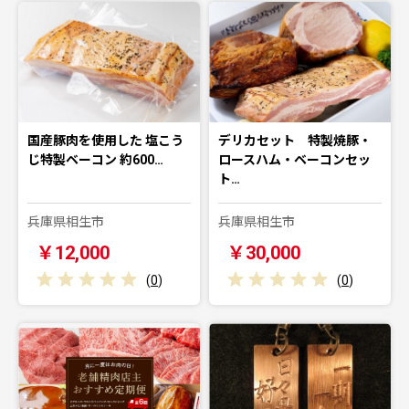
国産豚肉を使用した 塩こう
デリカセット 特製焼豚・
じ特製ベーコン 約600…
ロースハム・ベーコンセッ
ト…
兵庫県相生市
兵庫県相生市
￥12,000
￥30,000
(
0
)
(
0
)