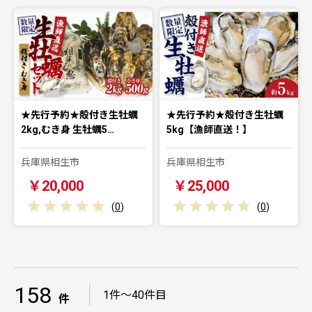
★先行予約★殻付き生牡蠣
★先行予約★殻付き生牡蠣
2kg,むき身 生牡蠣5…
5kg【漁師直送！】
兵庫県相生市
兵庫県相生市
￥20,000
￥25,000
(
0
)
(
0
)
158
｜
1件～40件目
件