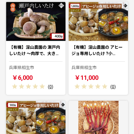
【有機】深山農園の 瀬戸内
【有機】深山農園の アヒー
しいたけ ～肉厚で、大き…
ジョ専用しいたけ ?小…
兵庫県相生市
兵庫県相生市
￥6,000
￥11,000
(
0
)
(
0
)