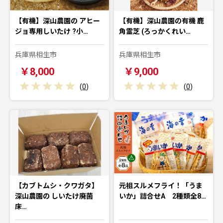
【有機】深山農園の アヒー
【有機】深山農園の有機 鹿
ジョ専用しいたけ ?小…
角霊芝 (ろっかくれい…
兵庫県相生市
兵庫県相生市
￥8,000
￥9,000
(
0
)
(
0
)
【カブトムシ・クワガタ】
元祖スルメフライ！「うま
深山農園の しいたけ廃菌
いか」詰合せA 2種類全8…
床…