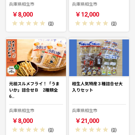
兵庫県相生市
兵庫県相生市
￥8,000
￥12,000
(
0
)
(
0
)
元祖スルメフライ！「うま
相生人気特産３種詰合せ大
いか」詰合せＢ 2種類全
入りセット
6…
兵庫県相生市
兵庫県相生市
￥8,000
￥21,000
(
0
)
(
0
)