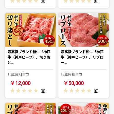
(
0
)
(
0
)
最高級ブランド和牛「神戸
最高級ブランド和牛「神戸
牛（神戸ビーフ）」切り落
牛（神戸ビーフ）」リブロ
と…
ー…
兵庫県相生市
兵庫県相生市
￥12,000
￥50,000
(
0
)
(
0
)