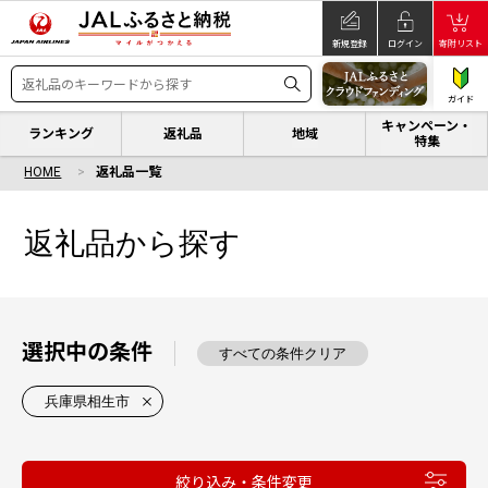
新規登録
ログイン
寄附リスト
ガイド
キャンペーン・
ランキング
返礼品
地域
特集
HOME
返礼品一覧
返礼品から探す
選択中の条件
すべての条件クリア
兵庫県相生市
絞り込み・条件変更