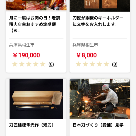
月に一度はお肉の日！老舗
刀匠が銅板のキーホルダー
精肉店主おすすめ定期便
に文字をお入れします。
【６…
兵庫県相生市
兵庫県相生市
￥190,000
￥8,000
(
0
)
(
0
)
刀匠桔梗隼光作（短刀）
日本刀づくり（鍛錬）見学