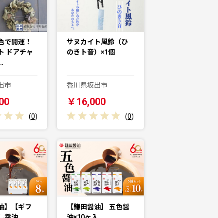
色で開運！
サヌカイト風鈴（ひ
ト ドアチャ
のきト音）×1個
…
出市
香川県坂出市
00
￥16,000
(
0
)
(
0
)
油】【ギフ
【鎌田醤油】 五色醤
し醤油
油×10ヶ入