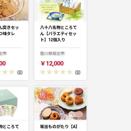
ん突きセッ
八十八名物ところて
つ味タレ
ん【バラエティセッ
ト】12個入り
出市
香川県坂出市
00
￥12,000
(
0
)
(
0
)
物ところて
坂出ものがたり【A】