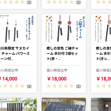
(
0
)
(
0
)
香川県限定 サヌカイ
癒しの音色 ご縁チャ
癒しの音
ト チャーム パワース
ーム 水引付 2個セッ
ーム 水引
トーン付…
ト(赤・…
ト(オレ…
香川県坂出市
香川県坂出市
香川県坂
￥14,000
￥18,000
￥18,0
(
0
)
(
0
)