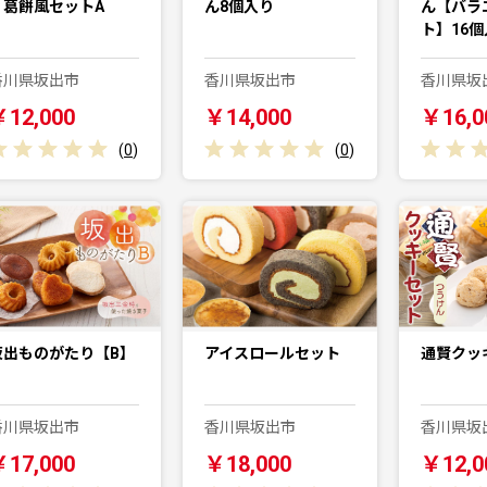
ィ葛餅風セットA
ん8個入り
ん【バラ
ト】16個
香川県坂出市
香川県坂出市
香川県坂
￥12,000
￥14,000
￥16,0
(
0
)
(
0
)
坂出ものがたり【B】
アイスロールセット
通賢クッ
香川県坂出市
香川県坂出市
香川県坂
￥17,000
￥18,000
￥12,0