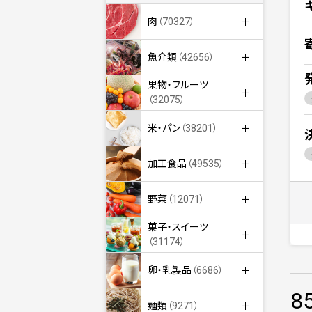
肉
（70327）
魚介類
（42656）
果物・フルーツ
（32075）
米・パン
（38201）
加工食品
（49535）
野菜
（12071）
菓子・スイーツ
（31174）
卵・乳製品
（6686）
8
麺類
（9271）