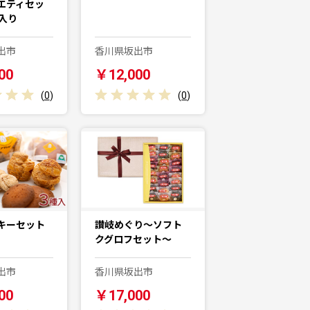
エティセッ
入り
出市
香川県坂出市
00
￥12,000
(
0
)
(
0
)
キーセット
讃岐めぐり～ソフト
クグロフセット～
出市
香川県坂出市
00
￥17,000