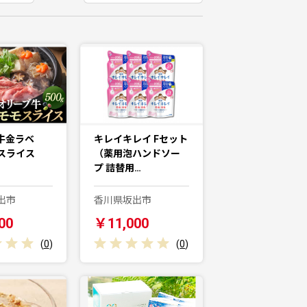
牛金ラベ
キレイキレイ Fセット
モスライス
（薬用泡ハンドソー
プ 詰替用…
出市
香川県坂出市
00
￥11,000
(
0
)
(
0
)