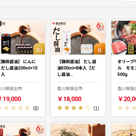
【鎌田醤油】 にんに
【鎌田醤油】 だし醤
オリーブ
だし醤油200ml×10
油500ml×8本入【だ
ル モ
ヶ入
し醤油…
500g
香川県坂出市
香川県坂出市
香川県坂
￥19,000
￥18,000
￥20,0
(
0
)
(
1
)