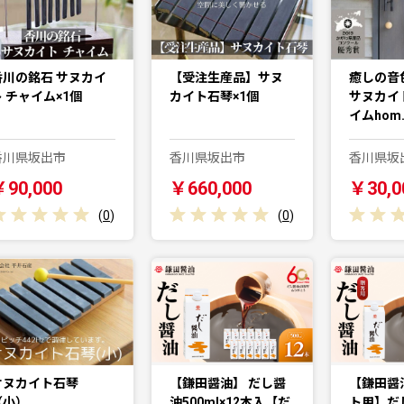
香川の銘石 サヌカイ
【受注生産品】サヌ
癒しの音
ト チャイム×1個
カイト石琴×1個
サヌカイ
イムhom
香川県坂出市
香川県坂出市
香川県坂
￥90,000
￥660,000
￥30,0
(
0
)
(
0
)
サヌカイト石琴
【鎌田醤油】 だし醤
【鎌田醤
（小）
油500ml×12本入【だ
ト用】だ