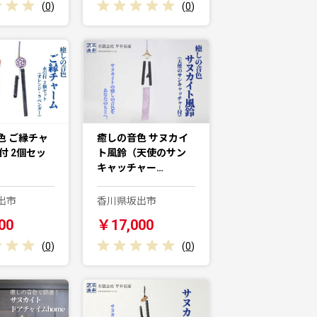
(
0
)
(
0
)
色 ご縁チャ
癒しの音色 サヌカイ
付 2個セッ
ト風鈴（天使のサン
キャッチャー…
出市
香川県坂出市
00
￥17,000
(
0
)
(
0
)