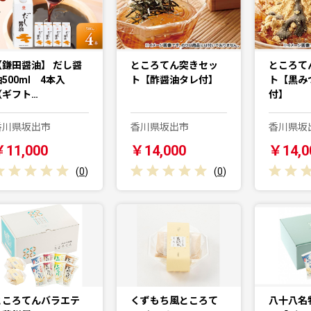
【鎌田醤油】 だし醤
ところてん突きセッ
ところて
油500ml 4本入
ト【酢醤油タレ付】
ト【黒み
（ギフト…
付】
香川県坂出市
香川県坂出市
香川県坂
￥11,000
￥14,000
￥14,0
(
0
)
(
0
)
ところてんバラエテ
くずもち風ところて
八十八名