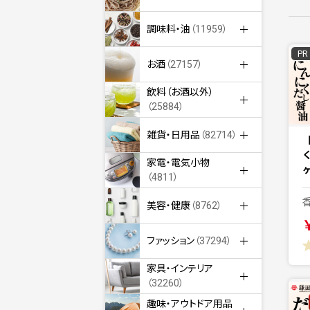
調味料・油
（11959）
PR
お酒
（27157）
飲料（お酒以外）
（25884）
雑貨・日用品
（82714）
く
家電・電気小物
（4811）
美容・健康
（8762）
ファッション
（37294）
家具・インテリア
（32260）
趣味・アウトドア用品