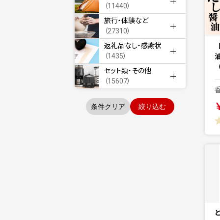
（11440）
旅行・体験など
（27310）
返礼品なし・感謝状
（1435）
セット類・その他
（15607）
条件クリア
絞り込む