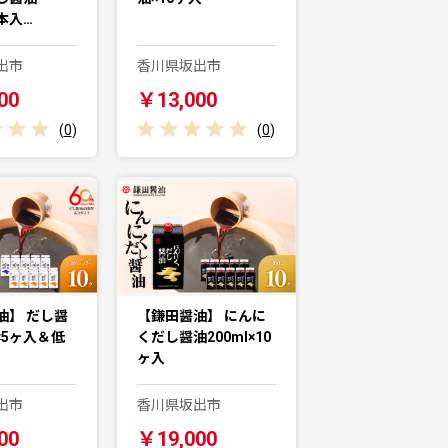
8本入…
出市
香川県坂出市
00
￥13,000
(
0
)
(
0
)
油】 だし醤
【鎌田醤油】 にんに
l×5ヶ入＆低
くだし醤油200ml×10
ヶ入
出市
香川県坂出市
00
￥19,000