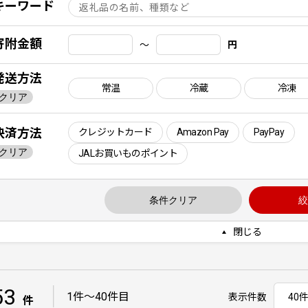
キーワード
寄附金額
〜
円
発送方法
常温
冷蔵
冷凍
クリア
決済方法
クレジットカード
Amazon Pay
PayPay
クリア
JALお買いものポイント
条件クリア
絞
閉じる
53
｜
1件〜40件目
表示件数
件