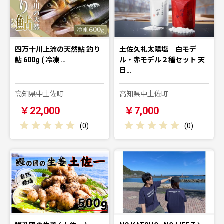
四万十川上流の天然鮎 釣り
土佐久礼太陽塩 白モデ
鮎 600g ( 冷凍 …
ル・赤モデル２種セット 天
日…
高知県中土佐町
高知県中土佐町
￥22,000
￥7,000
(
0
)
(
0
)