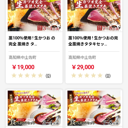
藁100％使用 ! 生かつお の
藁100％使用 ! 生かつおの完
完全 藁焼き タ…
全藁焼きタタキセッ…
高知県中土佐町
高知県中土佐町
￥19,000
￥29,000
(
0
)
(
0
)