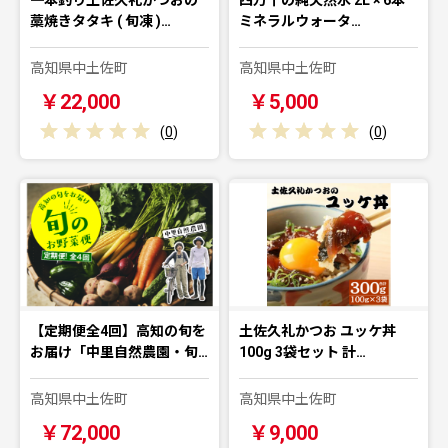
藁焼きタタキ ( 旬凍 )…
ミネラルウォータ…
高知県中土佐町
高知県中土佐町
￥22,000
￥5,000
(
0
)
(
0
)
【定期便全4回】高知の旬を
土佐久礼かつお ユッケ丼
お届け「中里自然農園・旬…
100g 3袋セット 計…
高知県中土佐町
高知県中土佐町
￥72,000
￥9,000