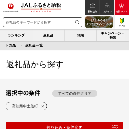
新規登録
ログイン
寄附リスト
ガイド
キャンペーン・
ランキング
返礼品
地域
特集
HOME
返礼品一覧
返礼品から探す
選択中の条件
すべての条件クリア
高知県中土佐町
絞り込み・条件変更