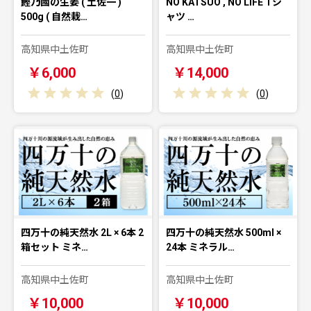
鰹乃國の生姜 ( 土佐一 )
NO KATSUO , NO LIFE Tシ
500g ( 自然栽…
ャツ …
高知県中土佐町
高知県中土佐町
￥6,000
￥14,000
(
0
)
(
0
)
四万十の純天然水 2L × 6本 2
四万十の純天然水 500ml ×
箱セット ミネ…
24本 ミネラル…
高知県中土佐町
高知県中土佐町
￥10,000
￥10,000