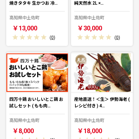
焼きタタキ 生かつお 冷…
純天然水 2L ×…
高知県中土佐町
高知県中土佐町
￥13,000
￥30,000
(
0
)
(
0
)
四万十鶏 おいしいとこ鶏 お
産地直送！＜生＞ 伊勢海老 (
試しセット ( もも肉…
レシピ付き ) 4…
高知県中土佐町
高知県中土佐町
￥8,000
￥18,000