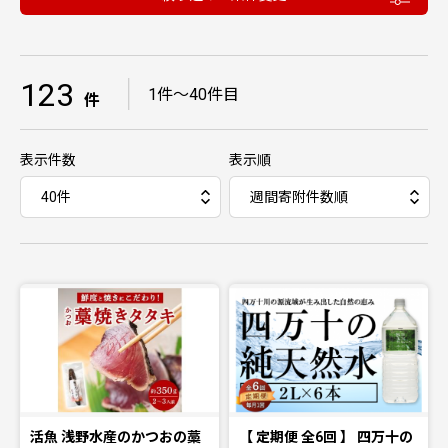
123
｜
1件〜40件目
件
表示件数
表示順
活魚 浅野水産のかつおの藁
【 定期便 全6回 】 四万十の