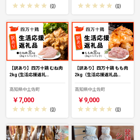
(
0
)
(
0
)
【訳あり】四万十鶏 むね肉
【訳あり】四万十鶏 もも肉
2kg (生活応援返礼…
2kg（生活応援返礼品…
高知県中土佐町
高知県中土佐町
￥7,000
￥9,000
(
0
)
(
0
)