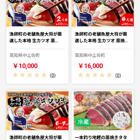
漁師町の老舗魚屋大将が厳
漁師町の老舗魚屋大将が厳
選した本格 生カツオ 藁…
選した本格 生カツオ 藁焼…
高知県中土佐町
高知県中土佐町
￥10,000
￥16,000
(
0
)
(
0
)
漁師町の老舗魚屋大将が厳
一本釣り地鰹の藁焼きタタ