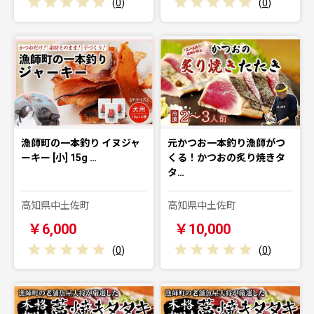
(
0
)
(
0
)
漁師町の一本釣り イヌジャ
元かつお一本釣り漁師がつ
ーキー [小] 15g …
くる！かつおの炙り焼きタ
タ…
高知県中土佐町
高知県中土佐町
￥6,000
￥10,000
(
0
)
(
0
)