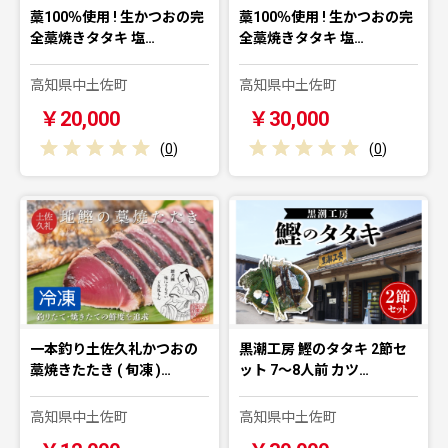
藁100％使用 ! 生かつおの完
藁100％使用 ! 生かつおの完
全藁焼きタタキ 塩…
全藁焼きタタキ 塩…
高知県中土佐町
高知県中土佐町
￥20,000
￥30,000
(
0
)
(
0
)
一本釣り土佐久礼かつおの
黒潮工房 鰹のタタキ 2節セ
藁焼きたたき ( 旬凍 )…
ット 7〜8人前 カツ…
高知県中土佐町
高知県中土佐町