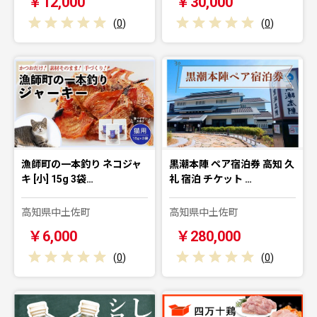
￥12,000
￥30,000
(
0
)
(
0
)
漁師町の一本釣り ネコジャ
黒潮本陣 ペア宿泊券 高知 久
キ [小] 15g 3袋…
礼 宿泊 チケット …
高知県中土佐町
高知県中土佐町
￥6,000
￥280,000
(
0
)
(
0
)