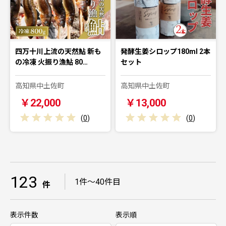
四万十川上流の天然鮎 新も
発酵生姜シロップ180ml 2本
の冷凍 火振り漁鮎 80…
セット
高知県中土佐町
高知県中土佐町
￥22,000
￥13,000
(
0
)
(
0
)
123
｜
1件～40件目
件
表示件数
表示順