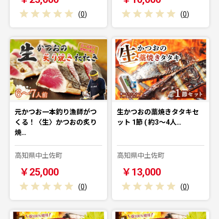
(
0
)
(
0
)
元かつお一本釣り漁師がつ
生かつおの藁焼きタタキセ
くる！〈生〉かつおの炙り
ット 1節 ( 約3〜4人…
焼…
高知県中土佐町
高知県中土佐町
￥25,000
￥13,000
(
0
)
(
0
)