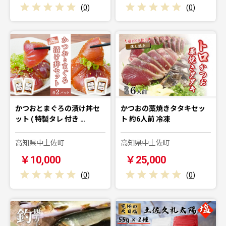
(
0
)
(
0
)
かつおとまぐろの漬け丼セ
かつおの藁焼きタタキセッ
ット ( 特製タレ 付き …
ト 約6人前 冷凍
高知県中土佐町
高知県中土佐町
￥10,000
￥25,000
(
0
)
(
0
)