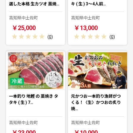
選した本格 生カツオ 藁焼…
キ ( 生 ) 3〜4人前…
高知県中土佐町
高知県中土佐町
￥25,000
￥13,000
(
0
)
(
0
)
一本釣り 地鰹 の 藁焼き タ
元かつお一本釣り漁師がつ
タキ ( 生 ) 7…
くる！〈生〉かつおの炙り
焼…
高知県中土佐町
高知県中土佐町
￥23,000
￥10,000