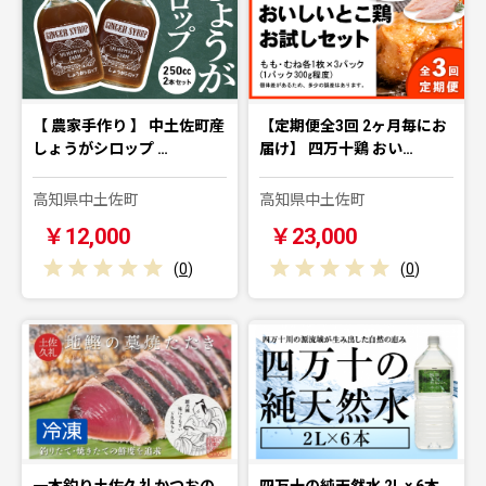
【 農家手作り 】 中土佐町産
【定期便全3回 2ヶ月毎にお
しょうがシロップ …
届け】 四万十鶏 おい…
高知県中土佐町
高知県中土佐町
￥12,000
￥23,000
(
0
)
(
0
)
一本釣り土佐久礼かつおの
四万十の純天然水 2L × 6本