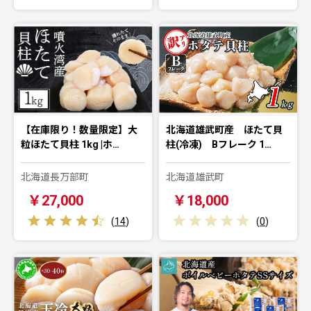
【在庫限り！数量限定】大
北海道雄武町産 ほたて貝
粒ほたて貝柱 1kg |ホ…
柱(冷凍) Bフレーク 1…
北海道長万部町
北海道雄武町
￥27,000
￥18,000
(
14
)
(
0
)