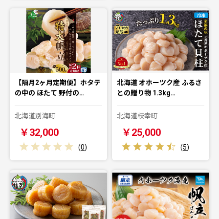
【隔月2ヶ月定期便】ホタテ
北海道 オホーツク産 ふるさ
の中の ほたて 野付の…
との贈り物 1.3kg…
北海道別海町
北海道枝幸町
￥32,000
￥25,000
(
0
)
(
5
)