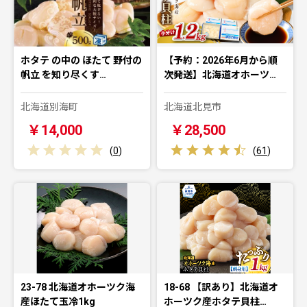
ホタテ の中の ほたて 野付の
【予約：2026年6月から順
帆立 を知り尽くす…
次発送】北海道オホーツ…
北海道別海町
北海道北見市
￥14,000
￥28,500
(
0
)
(
61
)
23-78 北海道オホーツク海
18-68 【訳あり】北海道オ
産ほたて玉冷1kg
ホーツク産ホタテ貝柱…