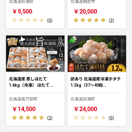
北海道別海町
北海道網走市
￥9,500
￥20,000
(
0
)
(
3
)
北海道産 蒸しほたて
訳あり 北海道産冷凍ホタテ
1.6kg（冷凍） ほたて …
1.2kg（37～40粒…
北海道長万部町
北海道別海町
￥14,500
￥24,000
(
2
)
(
0
)