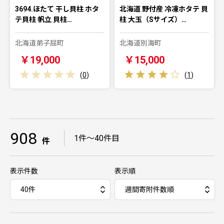
3694.ほたて 干し貝柱 ホタ
北海道 野付産 冷凍ホタテ 貝
テ貝柱 帆立 貝柱…
柱 大玉（Sサイズ）…
北海道弟子屈町
北海道別海町
￥19,000
￥15,000
(
0
)
(
1
)
908
｜
1件～40件目
件
表示件数
表示順