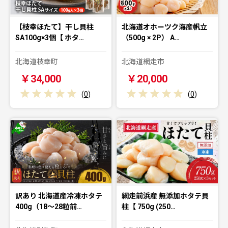
【枝幸ほたて】干し貝柱
北海道オホーツク海産帆立
SA100g×3個【 ホタ…
（500g × 2P） A…
北海道枝幸町
北海道網走市
￥34,000
￥20,000
(
0
)
(
0
)
訳あり 北海道産冷凍ホタテ
網走前浜産 無添加ホタテ貝
400g（18～28粒前…
柱【 750g (250…