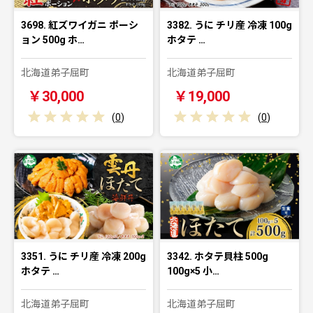
3698. 紅ズワイガニ ポーシ
3382. うに チリ産 冷凍 100g
ョン 500g ホ…
ホタテ …
北海道弟子屈町
北海道弟子屈町
￥30,000
￥19,000
(
0
)
(
0
)
3351. うに チリ産 冷凍 200g
3342. ホタテ貝柱 500g
ホタテ …
100g×5 小…
北海道弟子屈町
北海道弟子屈町