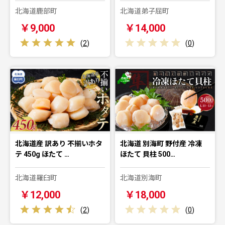
北海道鹿部町
北海道弟子屈町
￥9,000
￥14,000
(
2
)
(
0
)
北海道産 訳あり 不揃いホタ
北海道 別海町 野付産 冷凍
テ 450g ほたて …
ほたて 貝柱 500…
北海道羅臼町
北海道別海町
￥12,000
￥18,000
(
2
)
(
0
)