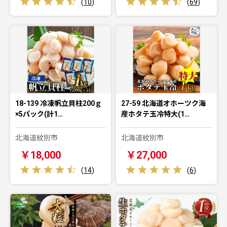
(
10
)
(
69
)
18-139 冷凍帆立貝柱200ｇ
27-59 北海道オホーツク海
×5パック(計1…
産ホタテ玉冷特大(1…
北海道紋別市
北海道紋別市
￥18,000
￥27,000
(
14
)
(
6
)