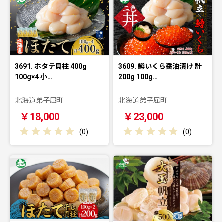
3691. ホタテ貝柱 400g
3609. 鱒いくら醤油漬け 計
100g×4 小…
200g 100g…
北海道弟子屈町
北海道弟子屈町
￥18,000
￥23,000
(
0
)
(
0
)