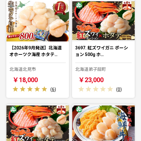
【2026年9月発送】北海道
3697. 紅ズワイガニ ポーシ
オホーツク海産 ホタテ…
ョン 500g ホ…
北海道北見市
北海道弟子屈町
￥18,000
￥23,000
(
6
)
(
0
)