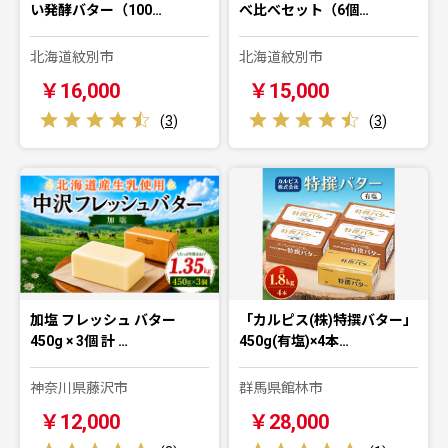
い発酵バター（100…
べ比べセット（6個…
北海道紋別市
北海道紋別市
￥16,000
￥15,000
(
3
)
(
3
)
加塩 フレッシュ バター
「カルピス(株)特撰バター」
450g × 3個 計 …
450g(有塩)×4本…
神奈川県藤沢市
群馬県館林市
￥12,000
￥28,000