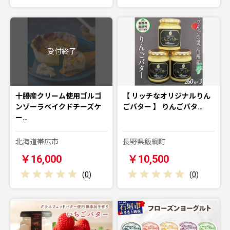
受付終了
十勝産クリーム使用ゴルゴ
【 リッチなオリジナルりん
ンゾーラベイクドチーズケ
ごバター 】 りんごバタ…
ー…
北海道帯広市
長野県飯綱町
￥16,000
￥10,500
(
0
)
(
0
)