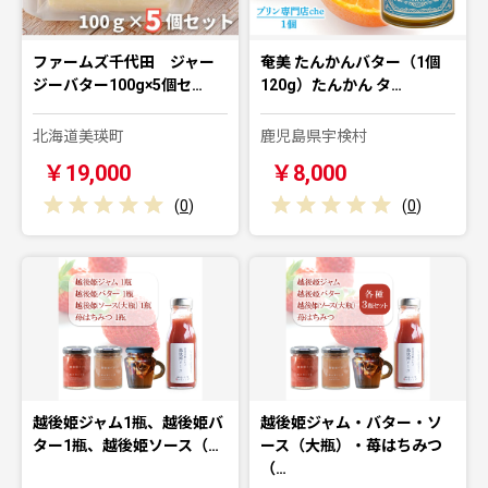
ファームズ千代田 ジャー
奄美 たんかんバター（1個
ジーバター100g×5個セ…
120g）たんかん タ…
北海道美瑛町
鹿児島県宇検村
￥19,000
￥8,000
(
0
)
(
0
)
越後姫ジャム1瓶、越後姫バ
越後姫ジャム・バター・ソ
ター1瓶、越後姫ソース（…
ース（大瓶）・苺はちみつ
（…