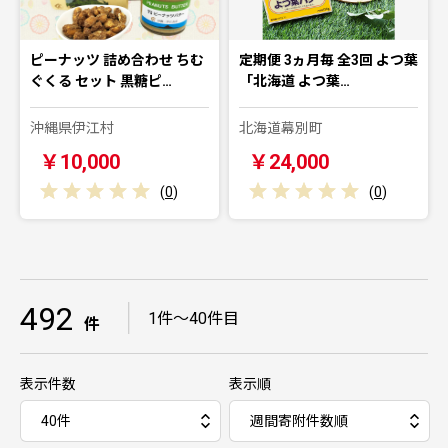
ピーナッツ 詰め合わせ ちむ
定期便 3ヵ月毎 全3回 よつ葉
ぐくる セット 黒糖ピ…
「北海道 よつ葉…
沖縄県伊江村
北海道幕別町
￥10,000
￥24,000
(
0
)
(
0
)
492
｜
1件～40件目
件
表示件数
表示順