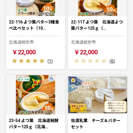
22-116 よつ葉バター3種食
22-117 よつ葉 北海道よつ
べ比べセット（10…
葉バター125ｇ（…
北海道紋別市
北海道紋別市
￥22,000
￥22,000
(
1
)
(
0
)
23-54 よつ葉 北海道発酵
佐渡乳業 チーズ＆バター
バター125ｇ（北海…
セット