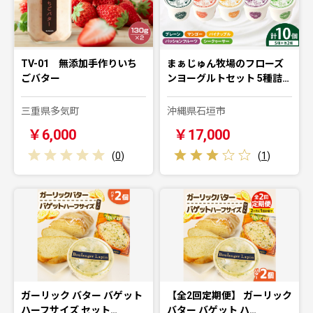
TV-01 無添加手作りいち
まぁじゅん牧場のフローズ
ごバター
ンヨーグルトセット 5種詰…
三重県多気町
沖縄県石垣市
￥6,000
￥17,000
(
0
)
(
1
)
ガーリック バター バゲット
【全2回定期便】 ガーリック
ハーフサイズ セット…
バター バゲット ハ…