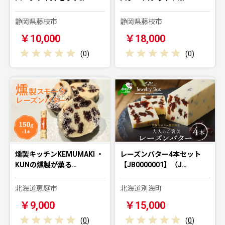
静岡県藤枝市
静岡県藤枝市
￥10,000
￥18,000
(
0
)
(
0
)
燻製キッチンKEMUMAKI ・
レーズンバター4本セット
KUNの燻製が薫る…
【JB0000001】（J…
北海道恵庭市
北海道別海町
￥9,000
￥15,000
(
0
)
(
0
)