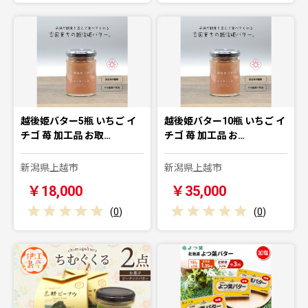
越後姫バター5瓶 いちご イ
越後姫バター10瓶 いちご イ
チゴ 苺 加工品 お取…
チゴ 苺 加工品 お…
新潟県上越市
新潟県上越市
￥18,000
￥35,000
(
0
)
(
0
)