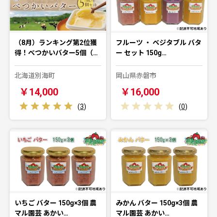
（8月）ランキング第2位獲
フルーツ ・ ベジタブル バタ
得！べつかいバター5個（…
ー セット 150g…
北海道別海町
岡山県赤磐市
￥14,000
￥16,000
(
3
)
(
0
)
いちご バター 150g×3個 農
みかん バター 150g×3個 農
マル園芸 あかい…
マル園芸 あかい…