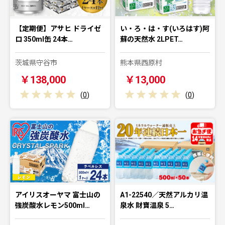
【定期便】アサヒ ドライゼ
い・ろ・は・す(いろはす)阿
ロ 350ml缶 24本…
蘇の天然水 2LPET…
茨城県守谷市
熊本県西原村
￥138,000
￥13,000
(
0
)
(
0
)
アイリスオーヤマ 富士山の
A1-22540／天然アルカリ温
強炭酸水レモン500ml…
泉水 財寶温泉 5…