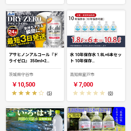
アサヒノンアルコール『ド
水 10年保存水 1.8L×6本セッ
ライゼロ』 350ml×2…
ト 10年保存…
茨城県守谷市
高知県室戸市
￥10,500
￥7,000
(
5
)
(
0
)