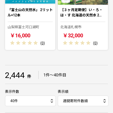
「富士山の天然水」 2リット
【３ヶ月定期便】い・ろ・
ル×12本
は・す 北海道の天然水 2…
山梨県富士河口湖町
北海道札幌市
￥16,000
￥32,000
(
0
)
(
0
)
2,444
｜
1件～40件目
件
表示件数
表示順