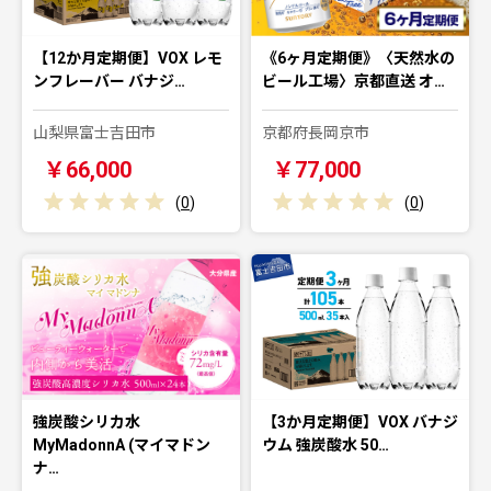
【12か月定期便】VOX レモ
《6ヶ月定期便》〈天然水の
ンフレーバー バナジ…
ビール工場〉京都直送 オ…
山梨県富士吉田市
京都府長岡京市
￥66,000
￥77,000
(
0
)
(
0
)
強炭酸シリカ水
【3か月定期便】VOX バナジ
MyMadonnA (マイマドン
ウム 強炭酸水 50…
ナ…