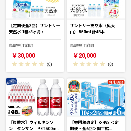
【定期便全3回】サントリー
サントリー天然水（奥大
天然水 1箱×3ヶ月 /…
山） 550ml 計48本 …
鳥取県江府町
鳥取県江府町
￥30,000
￥20,000
(
0
)
(
0
)
【炭酸水】ウィルキンソ
【寄附額改定】K-493 ＜定
ン タンサン PET500m…
期便・全6回＞関平鉱…