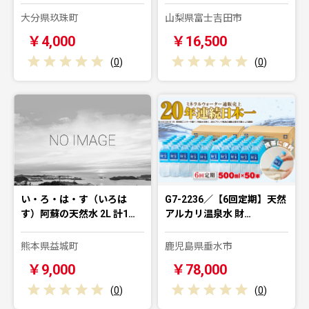
大分県玖珠町
山梨県富士吉田市
￥4,000
￥16,500
(
0
)
(
0
)
い・ろ・は・す（いろは
G7-2236／【6回定期】天然
す）阿蘇の天然水 2L 計1…
アルカリ温泉水 財…
熊本県益城町
鹿児島県垂水市
￥9,000
￥78,000
(
0
)
(
0
)