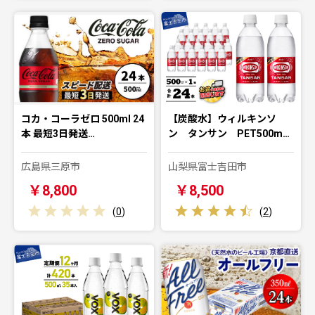
コカ・コーラゼロ 500ml 24
【炭酸水】ウィルキンソ
本 最短3日発送…
ン タンサン PET500m…
広島県三原市
山梨県富士吉田市
￥8,800
￥8,500
(
0
)
(
2
)