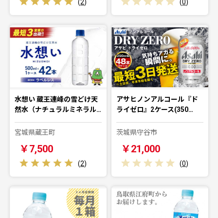
(
2
)
(
0
)
水想い 蔵王連峰の雪どけ天
アサヒノンアルコール『ド
然水（ナチュラルミネラル…
ライゼロ』2ケース(350…
宮城県蔵王町
茨城県守谷市
￥7,500
￥21,000
(
2
)
(
0
)