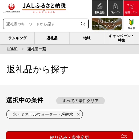
新規登録
ログイン
寄附リスト
ガイド
キャンペーン・
ランキング
返礼品
地域
特集
HOME
返礼品一覧
返礼品から探す
選択中の条件
すべての条件クリア
水・ミネラルウォーター・炭酸水
絞り込み・条件変更