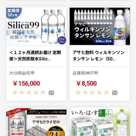
＜１２ヶ月連続お届け 定期
アサヒ飲料 ウィルキンソン
便＞天然炭酸水Silic…
タンサン レモン（50…
大分県由布市
兵庫県神戸市
￥156,000
￥8,500
(
0
)
(
0
)