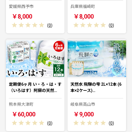
愛媛県西予市
兵庫県福崎町
￥8,000
￥8,000
(
0
)
(
0
)
定期便6ヶ月 い・ろ・は・す
天然水 飛騨の雫 2L×12本 (6
（いろはす）阿蘇の天然…
本×2ケース)…
熊本県大津町
岐阜県高山市
￥60,000
￥9,000
(
0
)
(
0
)