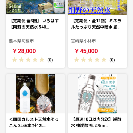
【定期便 全3回】 いろはす
【定期便・全12回】ミネラ
【阿蘇の天然水 540…
ルたっぷり天然中硬水 細…
熊本県阿蘇市
宮崎県小林市
￥28,000
￥45,000
(
0
)
(
0
)
＜四国カルスト天然水ぞっ
【最速10日以内発送】炭酸
こん 2L×6本 計12L…
水 強炭酸 瓶 275m…