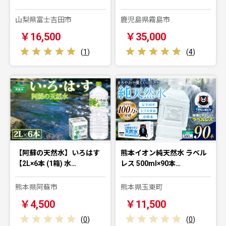
山梨県富士吉田市
鹿児島県霧島市
￥16,500
￥35,000
(
1
)
(
4
)
【阿蘇の天然水】いろはす
熊本イオン純天然水 ラベル
【2L×6本 (1箱) 水…
レス 500ml×90本…
熊本県阿蘇市
熊本県玉東町
￥4,500
￥11,500
(
0
)
(
0
)