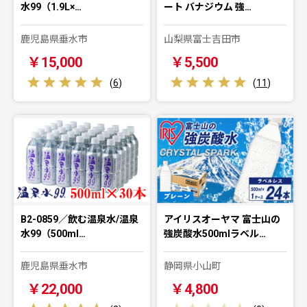
水99（1.9L×…
ート バナジウム 強…
鹿児島県垂水市
山梨県富士吉田市
￥15,000
￥5,500
(
6
)
(
11
)
B2-0859／飲む温泉水/温泉
アイリスオーヤマ 富士山の
水99（500ml…
強炭酸水500mlラベル…
鹿児島県垂水市
静岡県小山町
￥22,000
￥4,800