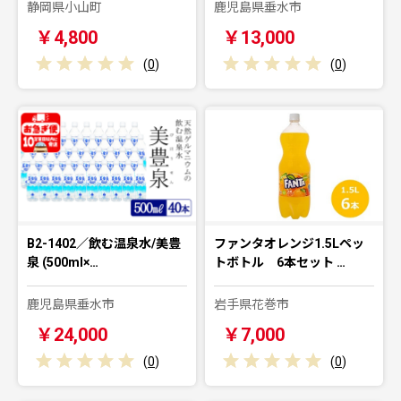
静岡県小山町
鹿児島県垂水市
￥4,800
￥13,000
(
0
)
(
0
)
B2-1402／飲む温泉水/美豊
ファンタオレンジ1.5Lペッ
泉 (500ml×…
トボトル 6本セット …
鹿児島県垂水市
岩手県花巻市
￥24,000
￥7,000
(
0
)
(
0
)