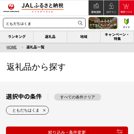
新規登録
ログイン
寄附リスト
ガイド
キャンペーン・
ランキング
返礼品
地域
特集
HOME
返礼品一覧
返礼品から探す
選択中の条件
すべての条件クリア
ともだちはくま
絞り込み・条件変更