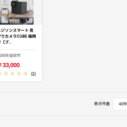
エジソンスマート 見
守りカメラCUBE 福岡
市【ブ…
福岡県福岡市
￥33,000
(
0
)
表示件数