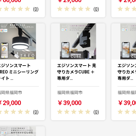
(
0
)
(
0
)
エジソンスマート
エジソンスマート 見
エジソン
TREO ミニシーリング
守りカメラCUBE ＋
守りカメラ
イト …
専用ダ…
専用ダ…
福岡県福岡市
福岡県福岡市
福岡県福
￥29,000
￥39,000
￥39,0
(
0
)
(
0
)