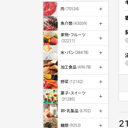
肉
（70534）
魚介類
（43009）
果物・フルーツ
（32211）
米・パン
（38478）
加工食品
（49678）
野菜
（12142）
菓子・スイーツ
（31285）
卵・乳製品
（6702）
2
麺類
（9253）