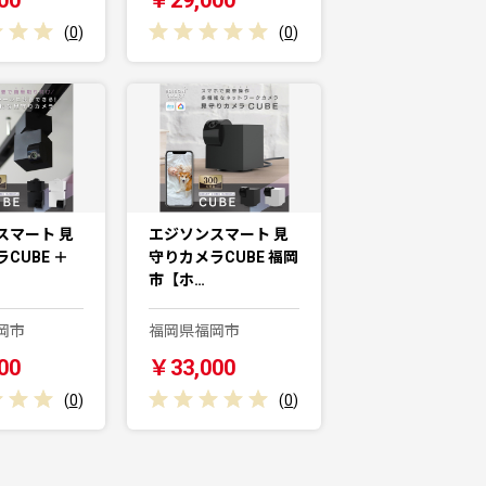
(
0
)
(
0
)
スマート 見
エジソンスマート 見
CUBE ＋
守りカメラCUBE 福岡
市【ホ…
岡市
福岡県福岡市
00
￥33,000
(
0
)
(
0
)