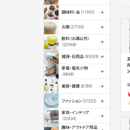
調味料・油
（11993）
お酒
（27195）
飲料（お酒以外）
（25968）
雑貨・日用品
（83059）
家電・電気小物
ン
（4848）
美容・健康
（8789）
ファッション
（37323）
家具・インテリア
（32434）
趣味・アウトドア用品