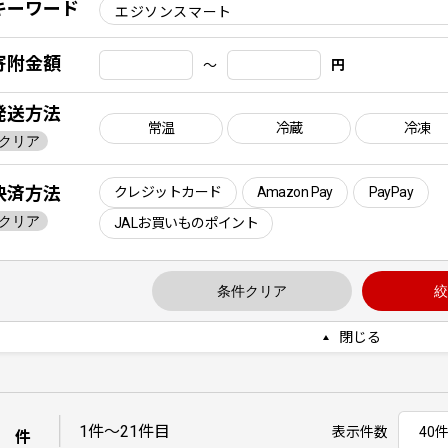
キーワード
寄附金額
〜
円
発送方法
常温
冷蔵
冷凍
クリア
決済方法
クレジットカード
Amazon Pay
PayPay
クリア
JALお買いものポイント
条件クリア
絞
閉じる
1
｜
1件〜21件目
表示件数
件