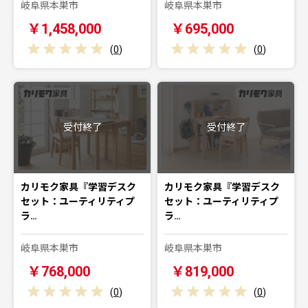
岐阜県本巣市
岐阜県本巣市
￥1,458,000
￥695,000
(
0
)
(
0
)
受付終了
受付終了
カリモク家具『学習デスク
カリモク家具『学習デスク
セット：ユーティリティプ
セット：ユーティリティプ
ラ…
ラ…
岐阜県本巣市
岐阜県本巣市
￥768,000
￥819,000
(
0
)
(
0
)