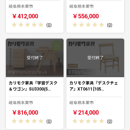
岐阜県本巣市
岐阜県本巣市
￥412,000
￥556,000
(
0
)
(
0
)
受付終了
受付終了
カリモク家具『学習デスク
カリモク家具『デスクチェ
＆ワゴン』SU3300(S…
ア』XT0611 [105…
岐阜県本巣市
岐阜県本巣市
￥816,000
￥214,000
(
0
)
(
0
)