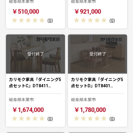
岐阜県本巣市
岐阜県本巣市
￥510,000
￥921,000
(
0
)
(
0
)
受付終了
受付終了
カリモク家具『ダイニング5
カリモク家具『ダイニング5
点セットC』DT8411…
点セットD』DT8401…
岐阜県本巣市
岐阜県本巣市
￥1,674,000
￥1,780,000
(
0
)
(
0
)