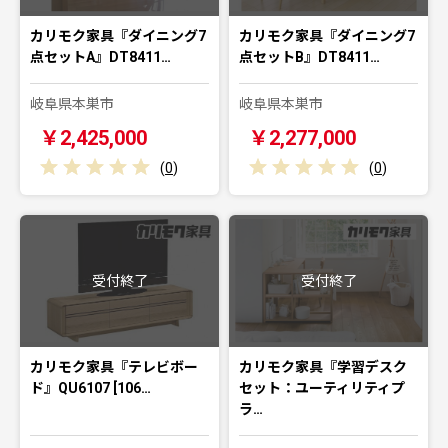
カリモク家具『ダイニング7
カリモク家具『ダイニング7
点セットA』DT8411…
点セットB』DT8411…
岐阜県本巣市
岐阜県本巣市
￥2,425,000
￥2,277,000
(
0
)
(
0
)
受付終了
受付終了
カリモク家具『テレビボー
カリモク家具『学習デスク
ド』QU6107 [106…
セット：ユーティリティプ
ラ…