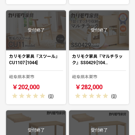
受付終了
受付終了
カリモク家具『スツール』
カリモク家具『マルチラッ
CU1107 [1044]
ク』SS0429 [104…
岐阜県本巣市
岐阜県本巣市
￥202,000
￥282,000
(
0
)
(
0
)
受付終了
受付終了