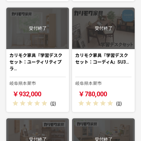
受付終了
受付終了
カリモク家具『学習デスク
カリモク家具『学習デスク
セット：ユーティリティプ
セット：コーディA』SU3…
ラ…
岐阜県本巣市
岐阜県本巣市
￥932,000
￥780,000
(
0
)
(
0
)
受付終了
受付終了