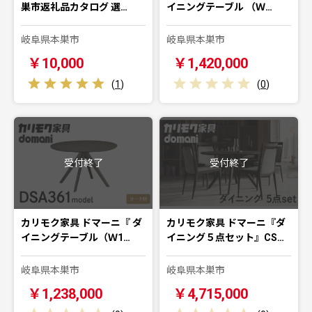
巣市返礼品カタログ 選…
イニングテーブル （Ｗ…
岐阜県本巣市
岐阜県本巣市
￥10,000
￥1,420,000
(
1
)
(
0
)
受付終了
受付終了
カリモク家具 ドマーニ『 ダ
カリモク家具 ドマーニ『ダ
イニングテーブル（Ｗ1…
イニング５点セット』CS…
岐阜県本巣市
岐阜県本巣市
￥1,238,000
￥4,715,000