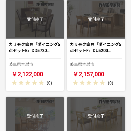
受付終了
受付終了
カリモク家具『ダイニング5
カリモク家具『ダイニング5
点セットE』DD5720…
点セットF』DU5200…
岐阜県本巣市
岐阜県本巣市
￥2,122,000
￥2,157,000
(
0
)
(
0
)
受付終了
受付終了