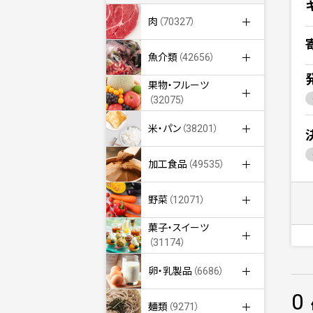
肉
（70327）
魚介類
（42656）
果物・フルーツ
（32075）
米・パン
（38201）
加工食品
（49535）
野菜
（12071）
菓子・スイーツ
（31174）
卵・乳製品
（6686）
0
麺類
（9271）