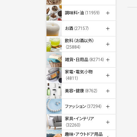
調味料・油
（11959）
お酒
（27157）
飲料（お酒以外）
（25884）
雑貨・日用品
（82714）
家電・電気小物
（4811）
美容・健康
（8762）
ファッション
（37294）
家具・インテリア
（32260）
趣味・アウトドア用品