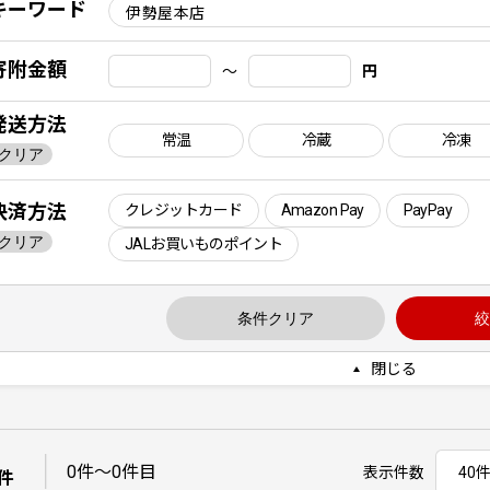
キーワード
寄附金額
〜
円
発送方法
常温
冷蔵
冷凍
クリア
決済方法
クレジットカード
Amazon Pay
PayPay
クリア
JALお買いものポイント
条件クリア
絞
閉じる
｜
0件〜0件目
表示件数
件