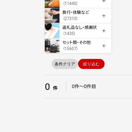
（11440）
旅行・体験など
（27310）
返礼品なし・感謝状
（1435）
セット類・その他
（15607）
条件クリア
絞り込む
0
｜
0件～0件目
件