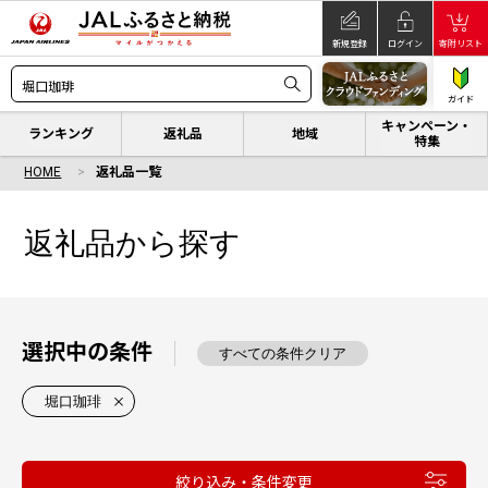
新規登録
ログイン
寄附リスト
ガイド
キャンペーン・
ランキング
返礼品
地域
特集
HOME
返礼品一覧
返礼品から探す
選択中の条件
すべての条件クリア
堀口珈琲
絞り込み・条件変更