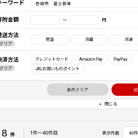
キーワード
寄附金額
〜
円
発送方法
常温
冷蔵
冷凍
クリア
決済方法
クレジットカード
Amazon Pay
PayPay
クリア
JALお買いものポイント
条件クリア
絞
閉じる
18
｜
1件〜40件目
表示件数
件