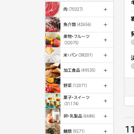
肉
（70327）
魚介類
（42656）
果物・フルーツ
（32075）
米・パン
（38201）
加工食品
（49535）
野菜
（12071）
菓子・スイーツ
（31174）
卵・乳製品
（6686）
1
麺類
（9271）