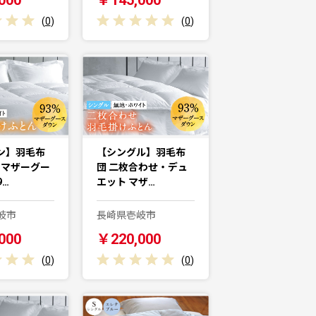
(
0
)
(
0
)
ン】羽毛布
【シングル】羽毛布
 マザーグー
団 二枚合わせ・デュ
9…
エット マザ…
岐市
長崎県壱岐市
000
￥220,000
(
0
)
(
0
)