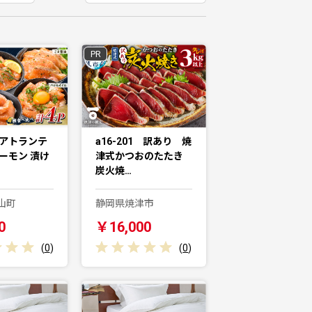
PR
 アトランテ
a16-201 訳あり 焼
ーモン 漬け
津式かつおのたたき
炭火焼…
山町
静岡県焼津市
0
￥16,000
(
0
)
(
0
)