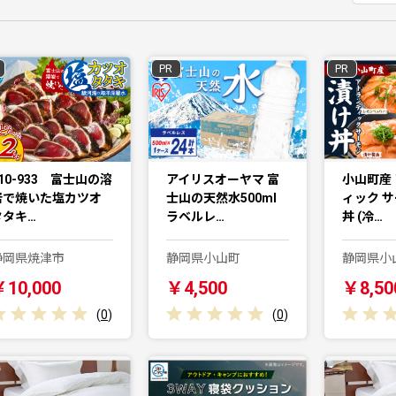
PR
PR
10-933 富士山の溶
アイリスオーヤマ 富
小山町産
岩で焼いた塩カツオ
士山の天然水500ml
ィック サ
タタキ…
ラベルレ…
丼 (冷…
静岡県焼津市
静岡県小山町
静岡県小
￥10,000
￥4,500
￥8,50
(
0
)
(
0
)