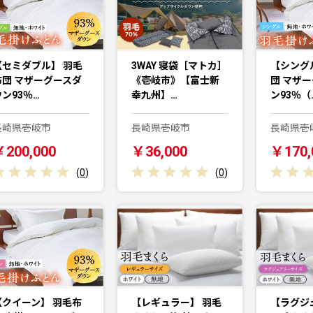
【セミダブル】 羽毛
3WAY 寝袋［マトカ］
【シング
布団 マザーグースダ
《壱岐市》【富士新
団 マザ
ウン93％…
幸九州】…
ン93％（
長崎県壱岐市
長崎県壱岐市
長崎県壱
￥200,000
￥36,000
￥170,
(
0
)
(
0
)
【クイーン】 羽毛布
【レギュラー】 羽毛
【ラグジ