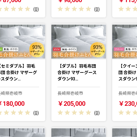
(
0
)
(
0
)
【セミダブル】羽毛
【ダブル】羽毛布団
【クイー
布団 合掛け マザーグ
合掛け マザーグース
団 合掛け
ースダウン…
ダウン93…
スダウン
長崎県壱岐市
長崎県壱岐市
長崎県壱
￥180,000
￥205,000
￥230,
(
0
)
(
0
)