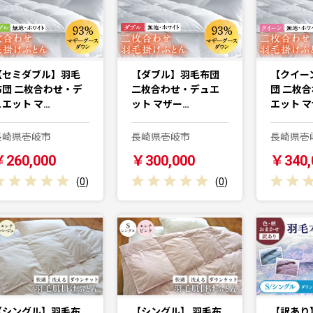
【セミダブル】羽毛
【ダブル】羽毛布団
【クイー
布団 二枚合わせ・デ
二枚合わせ・デュエ
団 二枚
ュエット マ…
ット マザー…
エット マ
長崎県壱岐市
長崎県壱岐市
長崎県壱
￥260,000
￥300,000
￥340,
(
0
)
(
0
)
【シングル】羽毛布
【シングル】 羽毛布
【訳あり