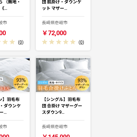
ら （無地・
団 肌掛け・ダウンケ
《…
ット マザー…
岐市
長崎県壱岐市
00
￥72,000
(
0
)
(
0
)
ン】羽毛布
【シングル】羽毛布
け・ダウンケ
団 合掛け マザーグー
ー…
スダウン9…
岐市
長崎県壱岐市
000
￥145,000