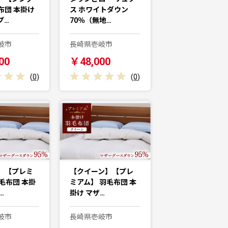
布団 本掛け
ス ホワイトダウン
プ…
70％（無地…
岐市
長崎県壱岐市
00
￥48,000
(
0
)
(
0
)
】【プレミ
【クイーン】【プレ
毛布団 本掛
ミアム】 羽毛布団 本
…
掛け マザ…
岐市
長崎県壱岐市