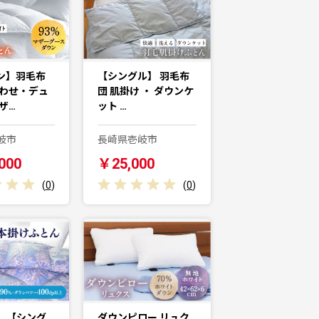
ン】羽毛布
【シングル】 羽毛布
合わせ・デュ
団 肌掛け ・ ダウンケ
ザ…
ット …
岐市
長崎県壱岐市
000
￥25,000
(
0
)
(
0
)
】【シング
ダウンピロー リュク