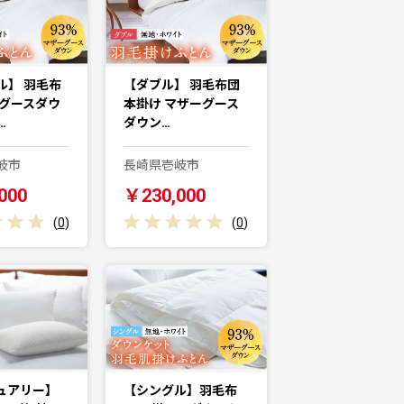
ル】 羽毛布
【ダブル】 羽毛布団
ーグースダウ
本掛け マザーグース
…
ダウン…
岐市
長崎県壱岐市
000
￥230,000
(
0
)
(
0
)
ュアリー】
【シングル】羽毛布