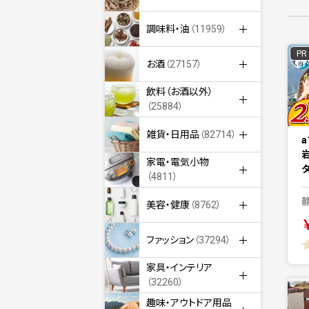
調味料・油
（11959）
PR
お酒
（27157）
飲料（お酒以外）
（25884）
雑貨・日用品
（82714）
a
家電・電気小物
（4811）
美容・健康
（8762）
ファッション
（37294）
家具・インテリア
（32260）
趣味・アウトドア用品