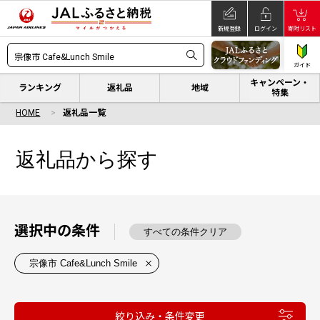
新規登録
ログイン
寄附リスト
ガイド
キャンペーン・
ランキング
返礼品
地域
特集
HOME
返礼品一覧
返礼品から探す
選択中の条件
すべての条件クリア
宗像市 Cafe&Lunch Smile
絞り込み・条件変更