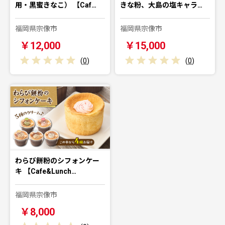
用・黒蜜きなこ） 【Caf…
きな粉、大島の塩キャラ…
福岡県宗像市
福岡県宗像市
￥12,000
￥15,000
(
0
)
(
0
)
わらび餅粉のシフォンケー
キ 【Cafe&Lunch…
福岡県宗像市
￥8,000