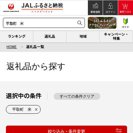
新規登録
ログイン
寄附リスト
ガイド
キャンペーン・
ランキング
返礼品
地域
特集
HOME
返礼品一覧
返礼品から探す
選択中の条件
すべての条件クリア
平取町 米
絞り込み・条件変更