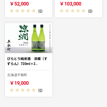
￥52,000
￥103,000
(
0
)
(
0
)
びらとり純米酒 涼燗（す
ずらん）720ml × 2…
北海道平取町
￥19,000
(
0
)