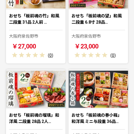
おせち「板前魂の竹」和風
おせち「板前魂の望」和風
二段重 31品 2人前 …
二段重 6.8寸 28品…
大阪府泉佐野市
大阪府泉佐野市
￥27,000
￥23,000
(
0
)
(
0
)
おせち「板前魂の瑠璃」和
おせち「板前魂の春小箱」
洋風 二段重 28品 2人…
和洋風 ミニ与段重 36品…