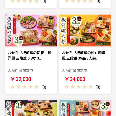
(
0
)
(
0
)
おせち「板前魂の初夢」和
おせち「板前魂の松」和洋
洋風 三段重 6.8寸 3…
風 三段重 39品 3人前…
大阪府泉佐野市
大阪府泉佐野市
￥32,000
￥34,000
(
0
)
(
0
)