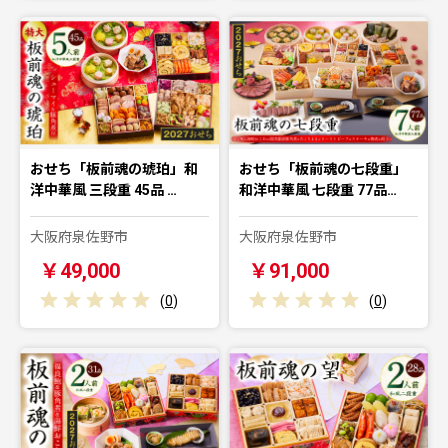
おせち「板前魂の琥珀」和
おせち「板前魂の七段重」
洋中華風 三段重 45品 …
和洋中華風 七段重 77品…
大阪府泉佐野市
大阪府泉佐野市
￥49,000
￥91,000
(
0
)
(
0
)