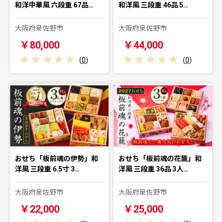
和洋中華風 六段重 67品…
和洋風 三段重 46品 5…
大阪府泉佐野市
大阪府泉佐野市
￥80,000
￥44,000
(
0
)
(
0
)
おせち「板前魂の伊勢」和
おせち「板前魂の花籠」和
洋風 三段重 6.5寸 3…
洋風 三段重 36品 3人…
大阪府泉佐野市
大阪府泉佐野市
￥22,000
￥25,000