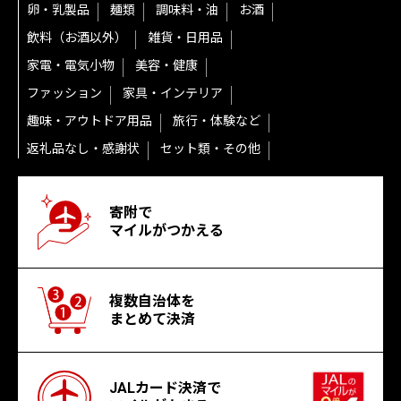
卵・乳製品
麺類
調味料・油
お酒
飲料（お酒以外）
雑貨・日用品
家電・電気小物
美容・健康
ファッション
家具・インテリア
趣味・アウトドア用品
旅行・体験など
返礼品なし・感謝状
セット類・その他
寄附で
マイルがつかえる
複数自治体を
まとめて決済
JALカード決済で