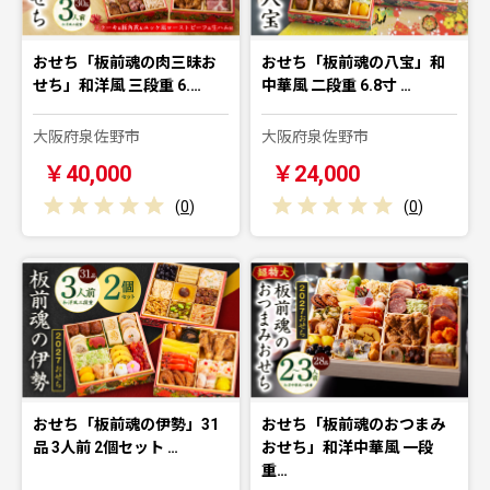
おせち「板前魂の肉三昧お
おせち「板前魂の八宝」和
せち」和洋風 三段重 6.…
中華風 二段重 6.8寸 …
大阪府泉佐野市
大阪府泉佐野市
￥40,000
￥24,000
(
0
)
(
0
)
おせち「板前魂の伊勢」31
おせち「板前魂のおつまみ
品 3人前 2個セット …
おせち」和洋中華風 一段
重…