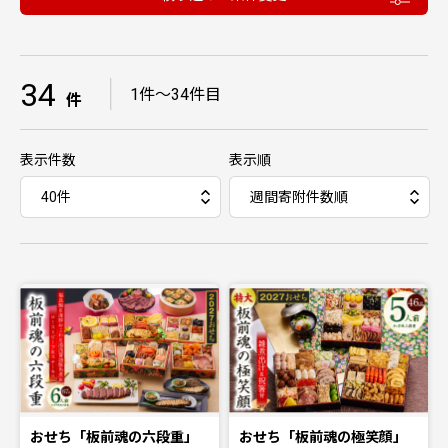
34
｜
1件〜34件目
件
表示件数
表示順
おせち「板前魂の六段重」
おせち「板前魂の極笑顔」