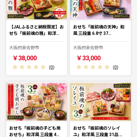
【JALふるさと納税限定】お
おせち「板前魂の天神」和
せち「板前魂の雅」和洋…
風 三段重 6.8寸 37…
大阪府泉佐野市
大阪府泉佐野市
￥38,000
￥33,000
(
0
)
(
0
)
おせち「板前魂の子ども用
おせち「板前魂のソレイ
おせち」和洋風 三段重 4…
ユ」和洋風 三段重 31品 …