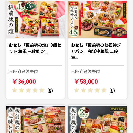
おせち「板前魂の煌」3個セ
おせち「板前魂の七福神ジ
ット 和風 三段重 24…
ャパン」和洋中華風 二段
重…
大阪府泉佐野市
大阪府泉佐野市
￥36,000
￥58,000
(
0
)
(
0
)