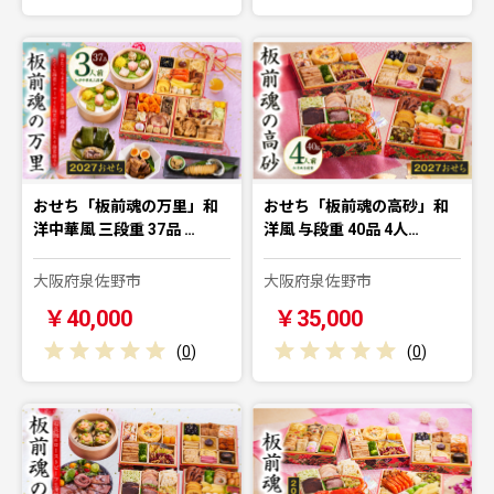
おせち「板前魂の万里」和
おせち「板前魂の高砂」和
洋中華風 三段重 37品 …
洋風 与段重 40品 4人…
大阪府泉佐野市
大阪府泉佐野市
￥40,000
￥35,000
(
0
)
(
0
)