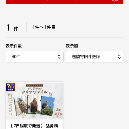
1
｜
1件〜1件目
件
表示件数
表示順
【 7日程度で発送 】 猛禽類