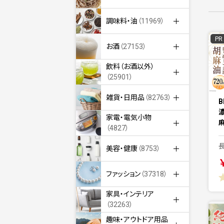
調味料・油
（11969）
PR
お酒
（27153）
飲料（お酒以外）
（25901）
雑貨・日用品
（82763）
B
家電・電気小物
麻
（4827）
美容・健康
（8753）
ファッション
（37318）
家具・インテリア
（32263）
趣味・アウトドア用品