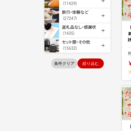
（11429）
旅行・体験など
（27247）
返礼品なし・感謝状
（1435）
ま
セット類・その他
（15632）
条件クリア
絞り込む