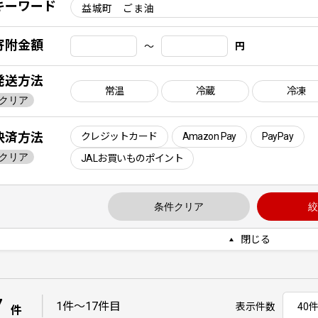
キーワード
寄附金額
〜
円
発送方法
常温
冷蔵
冷凍
クリア
決済方法
クレジットカード
Amazon Pay
PayPay
クリア
JALお買いものポイント
条件クリア
絞
閉じる
7
｜
1件〜17件目
表示件数
件