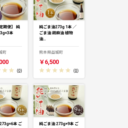
定期便】 純
純ごま油273g 1本 ／
3g×3本
ごま油 胡麻油 植物
油…
城町
熊本県益城町
000
￥6,500
(
0
)
(
0
)
73g×6本 ご
純ごま油 273g×9本 ご