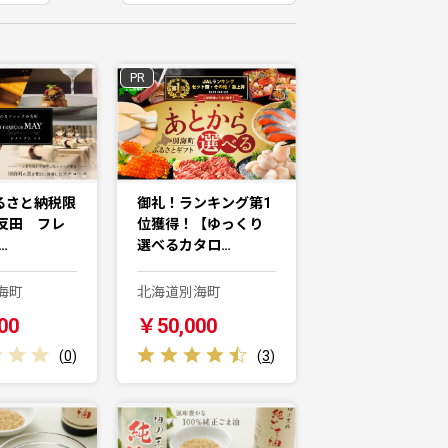
PR
ふるさと納税限
御礼！ランキング第1
反田 フレ
位獲得！【ゆっくり
…
選べるカタロ…
海町
北海道別海町
00
￥50,000
(
0
)
(
3
)