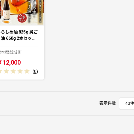
らしめ油 825g 純ご
油 660g 2本セッ…
熊本県益城町
￥12,000
(
0
)
表示件数