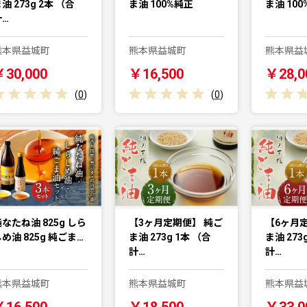
油 273g 2本 （合
ま油 100%純正
ま油 100
計…
熊本県益城町
熊本県益城町
熊本県益
￥30,000
￥16,500
￥28,0
(
0
)
(
0
)
なたね油 825g しら
【3ヶ月定期便】 純ご
【6ヶ月
め油 825g 純ごま…
ま油 273g 1本 （合
ま油 273
計…
計…
熊本県益城町
熊本県益城町
熊本県益
￥16,500
￥18,500
￥33,0