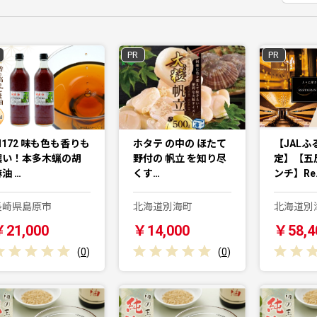
PR
PR
I172 味も色も香りも
ホタテ の中の ほたて
【JAL
濃い！本多木蝋の胡
野付の 帆立 を知り尽
定】【五
油 …
くす…
ンチ】Re
長崎県島原市
北海道別海町
北海道別
￥21,000
￥14,000
￥58,4
(
0
)
(
0
)