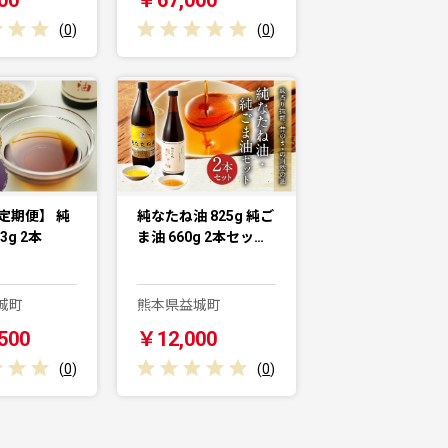
(
0
)
(
0
)
定期便】 純
純なたね油 825g 純ご
3g 2本
ま油 660g 2本セッ…
城町
熊本県益城町
500
￥12,000
(
0
)
(
0
)