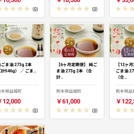
(
0
)
(
0
)
ごま油 273g 2本
【6ヶ月定期便】 純ご
【12ヶ月
計546g） ／ ごま…
ま油 273g 2本 （合
ごま油 27
計…
（合…
熊本県益城町
熊本県益城町
熊本県益
￥12,000
￥61,000
￥122,
(
0
)
(
0
)