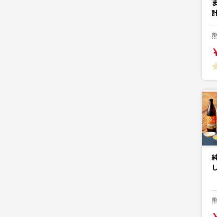
ま
純
し