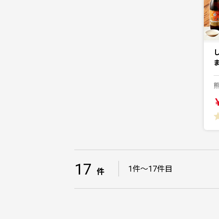
し
ま
17
｜
1件～17件目
件