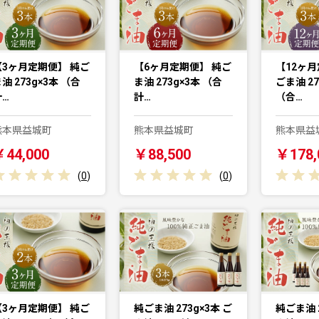
【3ヶ月定期便】 純ご
【6ヶ月定期便】 純ご
【12ヶ月
油 273g×3本 （合
ま油 273g×3本 （合
ごま油 27
計…
計…
（合…
熊本県益城町
熊本県益城町
熊本県益
￥44,000
￥88,500
￥178,
(
0
)
(
0
)
【3ヶ月定期便】 純ご
純ごま油 273g×3本 ご
純ごま油 2