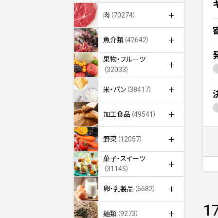
肉
（70274）
魚介類
（42642）
果物・フルーツ
（32033）
米・パン
（38417）
加工食品
（49541）
野菜
（12057）
菓子・スイーツ
（31145）
卵・乳製品
（6682）
1
麺類
（9273）