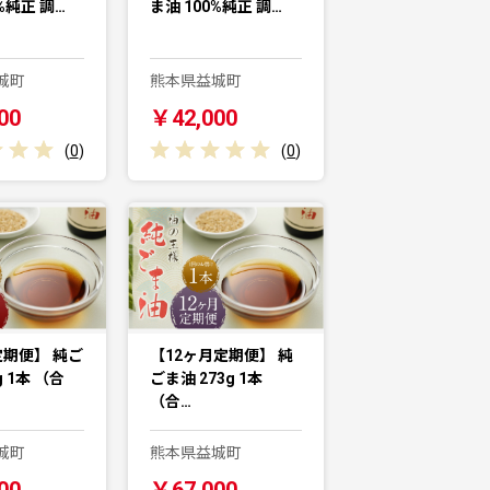
%純正 調…
ま油 100%純正 調…
城町
熊本県益城町
00
￥42,000
(
0
)
(
0
)
定期便】 純ご
【12ヶ月定期便】 純
g 1本 （合
ごま油 273g 1本
（合…
城町
熊本県益城町
00
￥67,000