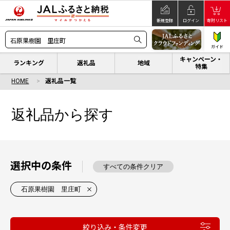
新規登録
ログイン
寄附リスト
ガイド
キャンペーン・
ランキング
返礼品
地域
特集
HOME
返礼品一覧
返礼品から探す
選択中の条件
すべての条件クリア
石原果樹園 里庄町
絞り込み・条件変更