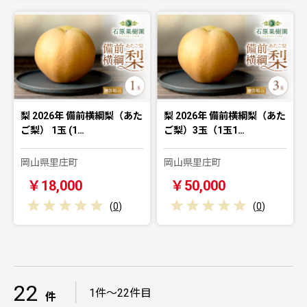
梨 2026年 備前横綱梨（あた
梨 2026年 備前横綱梨（あた
ご梨） 1玉 (1…
ご梨）3玉（1玉1…
岡山県里庄町
岡山県里庄町
￥18,000
￥50,000
(
0
)
(
0
)
22
｜
1件～22件目
件