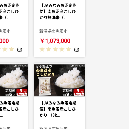
なみ魚沼定期
【JAみなみ魚沼定期
沼産こしひ
便】南魚沼産こしひ
米（…
かり無洗米（…
魚沼市
新潟県南魚沼市
000
￥1,073,000
(
0
)
(
0
)
なみ魚沼定期
【JAみなみ魚沼定期
沼産こしひ
便】南魚沼産こしひ
…
かり （3k…
魚沼市
新潟県南魚沼市