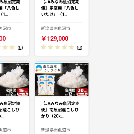
なみ魚沼定期
【JAみなみ魚沼定期
用「八色し
便】家庭用「八色し
（1…
いたけ」（1…
魚沼市
新潟県南魚沼市
00
￥129,000
(
0
)
(
0
)
なみ魚沼定期
【JAみなみ魚沼定期
沼産こしひ
便】南魚沼産こしひ
k…
かり（20k…
魚沼市
新潟県南魚沼市