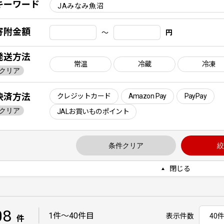
キーワード
寄附金額
〜
円
発送方法
常温
冷蔵
冷凍
クリア
決済方法
クレジットカード
Amazon Pay
PayPay
クリア
JALお買いものポイント
条件クリア
絞
閉じる
08
｜
1件〜40件目
表示件数
件