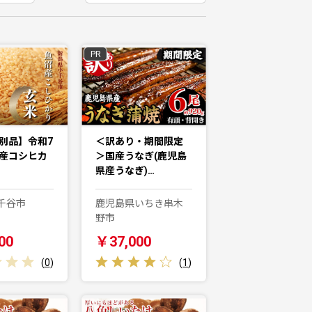
PR
選別品】令和7
＜訳あり・期間限定
沼産コシヒカ
＞国産うなぎ(鹿児島
県産うなぎ)…
千谷市
鹿児島県いちき串木
野市
00
￥37,000
(
0
)
(
1
)