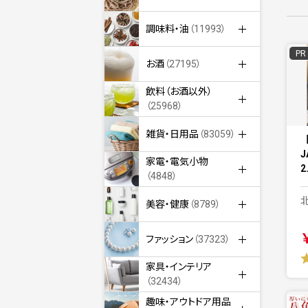
調味料・油
（11993）
PR
お酒
（27195）
飲料（お酒以外）
（25968）
雑貨・日用品
（83059）
家電・電気小物
2
（4848）
美容・健康
（8789）
ファッション
（37323）
家具・インテリア
（32434）
趣味・アウトドア用品