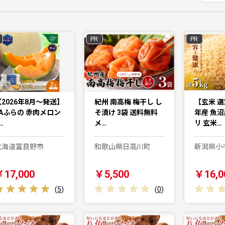
PR
PR
【2026年8月～発送】
紀州 南高梅 梅干し し
【玄米 
JAふらの 赤肉メロン
そ漬け 3袋 送料無料
年産 魚
…
メ…
リ 玄米…
北海道富良野市
和歌山県日高川町
新潟県小
￥17,000
￥5,500
￥16,0
(
5
)
(
0
)