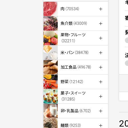
肉
（70534）
魚介類
（43009）
果物・フルーツ
（32211）
米・パン
（38478）
加工食品
（49678）
野菜
（12142）
菓子・スイーツ
（31285）
卵・乳製品
（6702）
2
麺類
（9253）