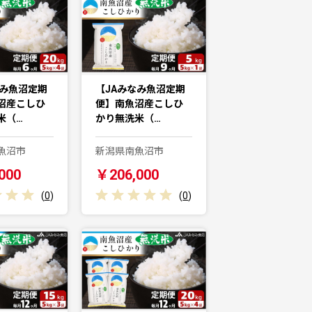
なみ魚沼定期
【JAみなみ魚沼定期
沼産こしひ
便】南魚沼産こしひ
米（…
かり無洗米（…
魚沼市
新潟県南魚沼市
000
￥206,000
(
0
)
(
0
)