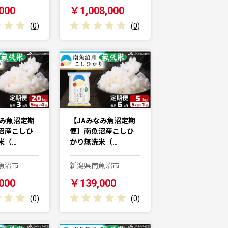
000
￥1,008,000
(
0
)
(
0
)
なみ魚沼定期
【JAみなみ魚沼定期
沼産こしひ
便】南魚沼産こしひ
米（…
かり無洗米（…
魚沼市
新潟県南魚沼市
000
￥139,000
(
0
)
(
0
)