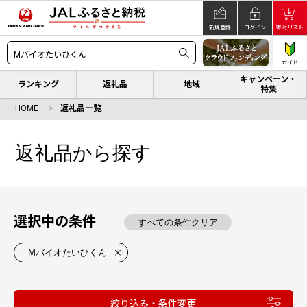
新規登録
ログイン
寄附リスト
ガイド
キャンペーン・
ランキング
返礼品
地域
特集
HOME
返礼品一覧
返礼品から探す
選択中の条件
すべての条件クリア
Mバイオたいひくん
絞り込み・条件変更