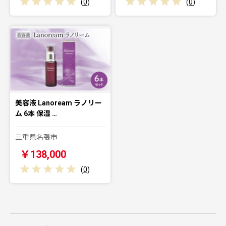
(
0
)
(
0
)
美容液 Lanoream ラノリー
ム 6本 保湿 …
三重県名張市
￥138,000
(
0
)