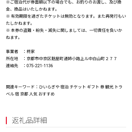
※ご宿泊代が券面額以下の場合でも、お釣りのお渡し、及び換
金、換品はいたしかねます。
※ 有効期限を過ぎたチケットは無効となります。また再発行もい
たしかねます。
※ 本券の盗難・紛失・減失に関しましては、一切責任を負いか
ねます。
事業者 ：柊家
所在地 ：京都市中京区麩屋町通姉小路上ル中白山町２７７
連絡先 ：075-221-1136
関連キーワード：ひいらぎや 宿泊 チケット ギフト 券 観光 トラ
ベル 宿 京都 人気 おすすめ
返礼品詳細