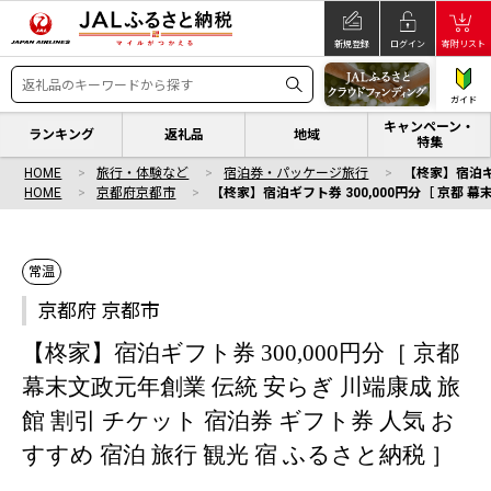
新規登録
ログイン
寄附リスト
ガイド
キャンペーン・
ランキング
返礼品
地域
特集
HOME
旅行・体験など
宿泊券・パッケージ旅行
【柊家】宿泊ギフ
HOME
京都府京都市
【柊家】宿泊ギフト券 300,000円分［ 京都 幕
常温
京都府 京都市
【柊家】宿泊ギフト券 300,000円分［ 京都
幕末文政元年創業 伝統 安らぎ 川端康成 旅
館 割引 チケット 宿泊券 ギフト券 人気 お
すすめ 宿泊 旅行 観光 宿 ふるさと納税 ］