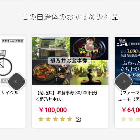
この自治体のおすすめ返礼品
ィサイクル
【菊乃井】お食事券 30,000円分
【ファーマ
＜菊乃井本店…
ューモ（医
￥100,000
￥64,0
(
2
)