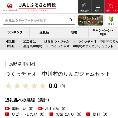
新規登録
ログイン
寄附リスト
ガイド
キャンペーン・
ランキング
返礼品
地域
特集
HOME
加工食品
はちみつ・ジャム
つくっチャオ 中川村のり
HOME
長野県中川村
つくっチャオ 中川村のりんごジャムセット
長野県 中川村
つくっチャオ 中川村のりんごジャムセット
0.0
(
0
)
返礼品への感想（集計）
美味しい（0）
おすすめ（0）
リピートしたい（0）
お気に入り（0）
便利（0）