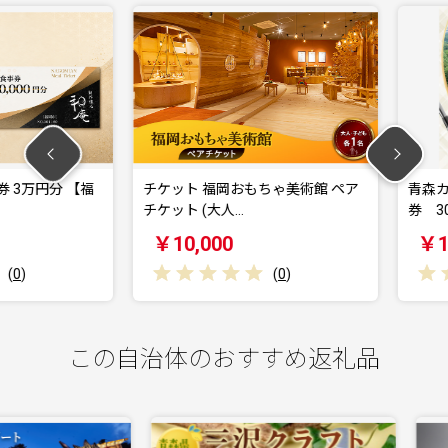
万円分 【福
チケット 福岡おもちゃ美術館 ペア
青森カント
チケット (大人…
券 30,000
￥10,000
￥100,
(
0
)
この自治体のおすすめ返礼品