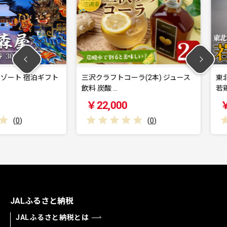
 宿泊ギフト
三沢クラフトコーラ(2本) ジュース
東北産若鶏も
飲料 炭酸 …
若鶏 もも…
￥22,000
￥10,0
(
0
)
JALふるさと納税
JALふるさと納税とは