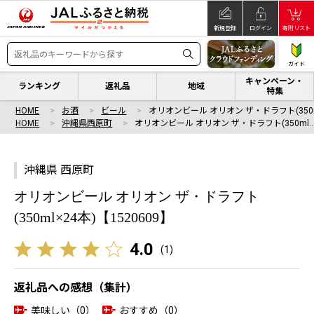
新規登録
ログイン
寄附リスト
ガイド
キャンペーン・
ランキング
返礼品
地域
特集
HOME
お酒
ビール
オリオンビール オリオン ザ・ドラフト(350
HOME
沖縄県西原町
オリオンビール オリオン ザ・ドラフト(350ml
沖縄県 西原町
オリオンビール オリオン ザ・ドラフト
(350ml×24本)【1520609】
4.0
(
1
)
返礼品への感想（集計）
美味しい（0）
おすすめ（0）